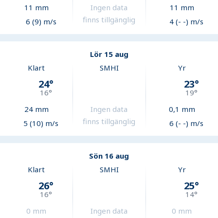
11
mm
Ingen data
11
mm
finns tillgänglig
6 (9) m/s
4 (- -) m/s
Lör 15 aug
Klart
SMHI
Yr
24
°
23
°
16
°
19
°
24
mm
Ingen data
0,1
mm
finns tillgänglig
5 (10) m/s
6 (- -) m/s
Sön 16 aug
Klart
SMHI
Yr
26
°
25
°
16
°
14
°
0
mm
Ingen data
0
mm