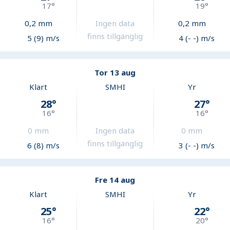
17
°
19
°
0,2
mm
Ingen data
0,2
mm
finns tillgänglig
5 (9) m/s
4 (- -) m/s
Tor 13 aug
Klart
SMHI
Yr
28
°
27
°
16
°
16
°
0
mm
Ingen data
0
mm
finns tillgänglig
6 (8) m/s
3 (- -) m/s
Fre 14 aug
Klart
SMHI
Yr
25
°
22
°
16
°
20
°