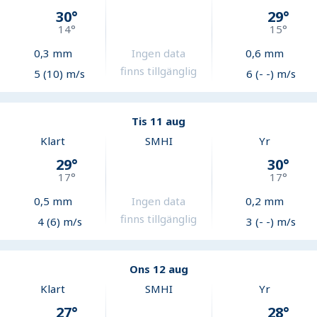
30
°
29
°
14
°
15
°
0,3
mm
Ingen data
0,6
mm
finns tillgänglig
5 (10) m/s
6 (- -) m/s
Tis 11 aug
Klart
SMHI
Yr
29
°
30
°
17
°
17
°
0,5
mm
Ingen data
0,2
mm
finns tillgänglig
4 (6) m/s
3 (- -) m/s
Ons 12 aug
Klart
SMHI
Yr
27
°
28
°