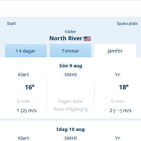
Start
Spara plats
Väder
North River
14 dagar
Timmar
Jämför
Sön 9 aug
Klart
SMHI
Yr
16
°
18
°
0
mm
Ingen data
0
mm
finns tillgänglig
1 (2) m/s
2 (- -) m/s
Idag 10 aug
Klart
SMHI
Yr