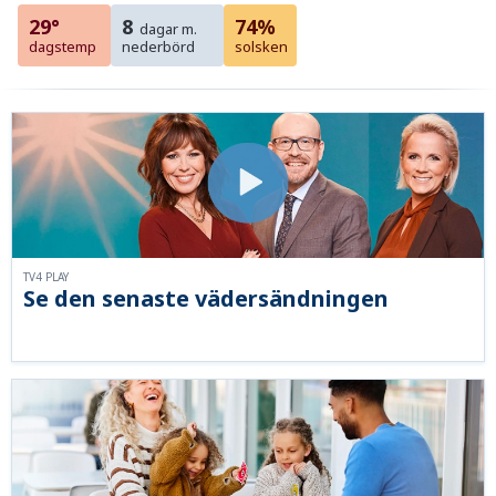
29°
8
74%
dagar m.
dagstemp
nederbörd
solsken
TV4 PLAY
Se den senaste vädersändningen