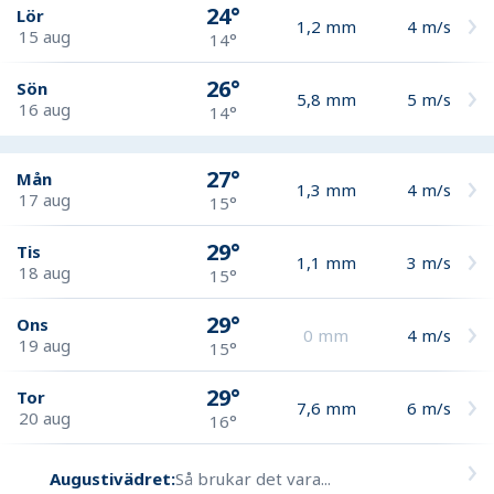
24°
Lör
1,2
mm
4
m/s
15 aug
14°
26°
Sön
5,8
mm
5
m/s
16 aug
14°
27°
Mån
1,3
mm
4
m/s
17 aug
15°
29°
Tis
1,1
mm
3
m/s
18 aug
15°
29°
Ons
0
mm
4
m/s
19 aug
15°
29°
Tor
7,6
mm
6
m/s
20 aug
16°
Augustivädret:
Så brukar det vara...