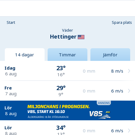
Start
Spara plats
Väder
Hettinger
14 dagar
Timmar
Jämför
23°
Idag
0
mm
8
m/s
6 aug
16°
29°
Fre
0
mm
6
m/s
7 aug
9°
Lör
8 aug
34°
Lör
0
mm
6
m/s
8 aug
13°