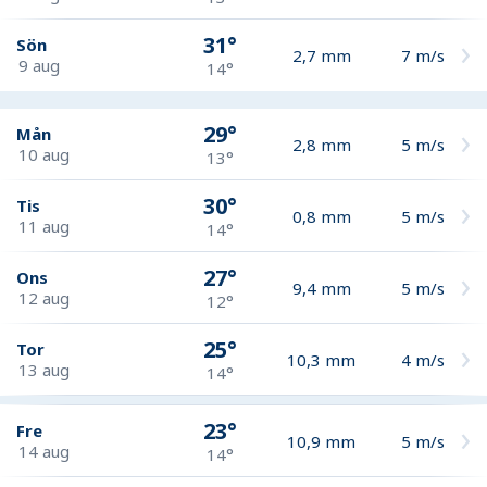
31°
Sön
2,7
mm
7
m/s
9 aug
14°
29°
Mån
2,8
mm
5
m/s
10 aug
13°
30°
Tis
0,8
mm
5
m/s
11 aug
14°
27°
Ons
9,4
mm
5
m/s
12 aug
12°
25°
Tor
10,3
mm
4
m/s
13 aug
14°
23°
Fre
10,9
mm
5
m/s
14 aug
14°