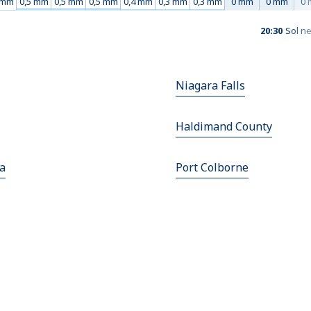
 mm
0,5 mm
0,5 mm
0,5 mm
0,4 mm
0,3 mm
0,3 mm
0 mm
0 mm
0
20:30
Sol ne
Niagara Falls
Haldimand County
a
Port Colborne