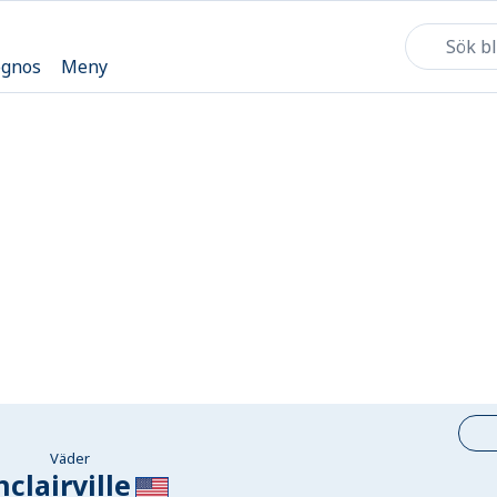
ognos
Meny
Väder
nclairville