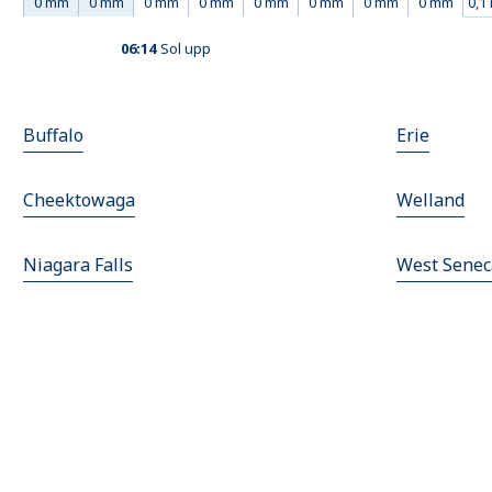
0 mm
0 mm
0 mm
0 mm
0 mm
0 mm
0 mm
0 mm
0,1
06:14
Sol upp
Buffalo
Erie
Cheektowaga
Welland
Niagara Falls
West Senec