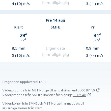
finns tillgänglig
4 (10) m/s
3 (- -) m/s
Fre 14 aug
Klart
SMHI
Yr
29
°
31
°
22
°
25
°
8,5
mm
Ingen data
0,9
mm
finns tillgänglig
5 (15) m/s
3 (- -) m/s
Prognosen uppdaterad
12:02
Väderprognos från MET Norge tillhandahållen
enligt
CC BY 4.0
Väderprognos från SMHI tillhandahållen
enligt
CC BY 4.0
Väderikoner från SMHI och MET Norge har mappats till
likvärdiga ikoner från Klart.