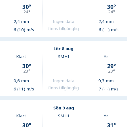
30
°
30
°
24
°
24
°
2,4
mm
Ingen data
2,4
mm
finns tillgänglig
6 (10) m/s
6 (- -) m/s
Lör 8 aug
Klart
SMHI
Yr
30
°
29
°
23
°
23
°
0,6
mm
Ingen data
0,3
mm
finns tillgänglig
6 (11) m/s
7 (- -) m/s
Sön 9 aug
Klart
SMHI
Yr
30
°
31
°