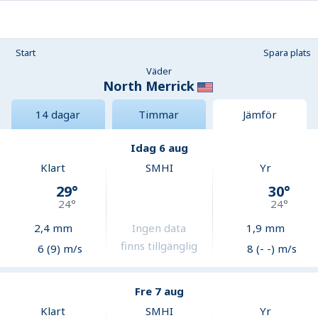
Start
Spara plats
Väder
North Merrick
14 dagar
Timmar
Jämför
Idag 6 aug
Klart
SMHI
Yr
29
°
30
°
24
°
24
°
2,4
mm
Ingen data
1,9
mm
finns tillgänglig
6 (9) m/s
8 (- -) m/s
Fre 7 aug
Klart
SMHI
Yr