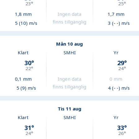
23
°
25
°
1,8
mm
Ingen data
1,7
mm
finns tillgänglig
5 (10) m/s
3 (- -) m/s
Mån 10 aug
Klart
SMHI
Yr
30
°
29
°
22
°
24
°
0,1
mm
Ingen data
0
mm
finns tillgänglig
5 (9) m/s
4 (- -) m/s
Tis 11 aug
Klart
SMHI
Yr
31
°
33
°
24
°
26
°