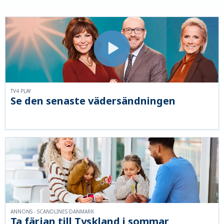
TV4 PLAY
Se den senaste vädersändningen
ANNONS - SCANDLINES DANMARK
Ta färjan till Tyskland i sommar