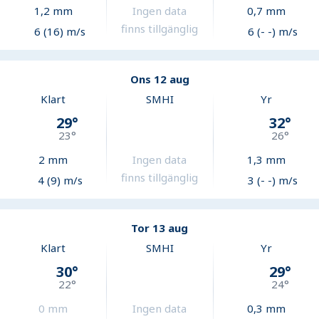
1,2
mm
Ingen data
0,7
mm
finns tillgänglig
6 (16) m/s
6 (- -) m/s
Ons 12 aug
Klart
SMHI
Yr
29
°
32
°
23
°
26
°
2
mm
Ingen data
1,3
mm
finns tillgänglig
4 (9) m/s
3 (- -) m/s
Tor 13 aug
Klart
SMHI
Yr
30
°
29
°
22
°
24
°
0
mm
Ingen data
0,3
mm