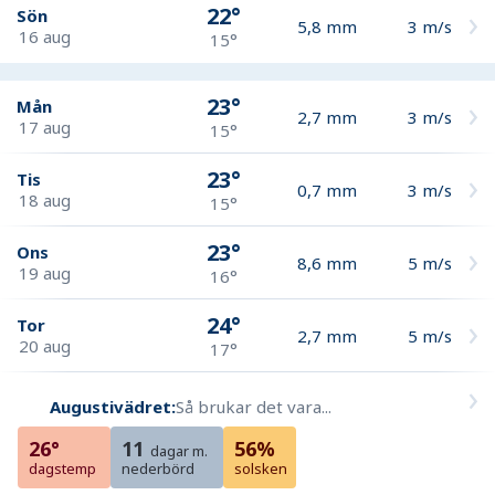
22°
Sön
5,8
mm
3
m/s
16 aug
15°
23°
Mån
2,7
mm
3
m/s
17 aug
15°
23°
Tis
0,7
mm
3
m/s
18 aug
15°
23°
Ons
8,6
mm
5
m/s
19 aug
16°
24°
Tor
2,7
mm
5
m/s
20 aug
17°
Augustivädret:
Så brukar det vara...
26°
11
56%
dagar m.
dagstemp
nederbörd
solsken