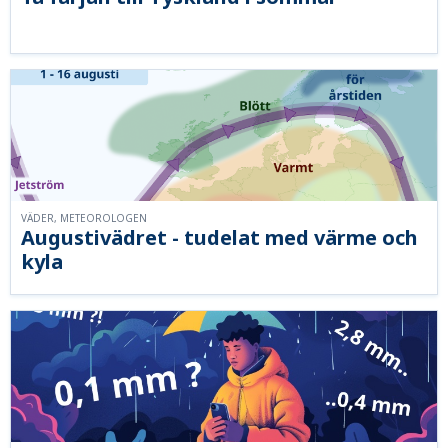
VÄDER, METEOROLOGEN
Augustivädret - tudelat med värme och
kyla