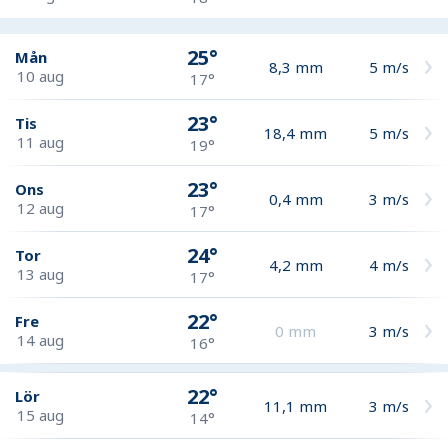
25°
Mån
8,3
mm
5
m/s
10 aug
17°
23°
Tis
18,4
mm
5
m/s
11 aug
19°
23°
Ons
0,4
mm
3
m/s
12 aug
17°
24°
Tor
4,2
mm
4
m/s
13 aug
17°
22°
Fre
0
mm
3
m/s
14 aug
16°
22°
Lör
11,1
mm
3
m/s
15 aug
14°