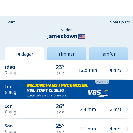
Start
Spara plats
Väder
Jamestown
14 dagar
Timmar
Jämför
23°
Idag
12,5
mm
4
m/s
7 aug
19°
Lör
8 aug
26°
Lör
7,4
mm
5
m/s
8 aug
19°
25°
Sön
1,1
mm
4
m/s
9 aug
18°