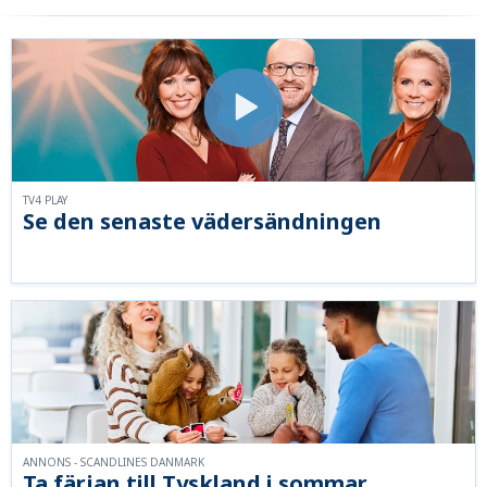
TV4 PLAY
Se den senaste vädersändningen
ANNONS - SCANDLINES DANMARK
Ta färjan till Tyskland i sommar