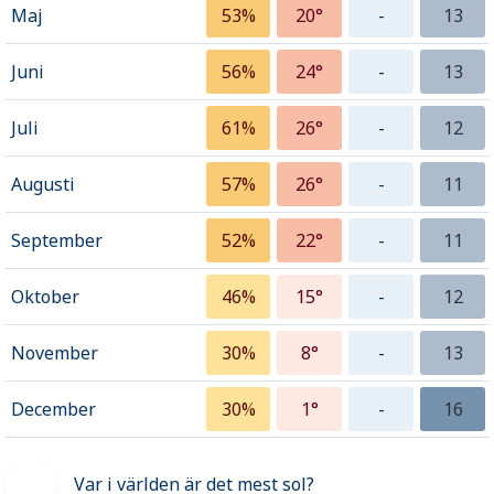
Maj
53%
20°
-
13
Juni
56%
24°
-
13
Juli
61%
26°
-
12
Augusti
57%
26°
-
11
September
52%
22°
-
11
Oktober
46%
15°
-
12
November
30%
8°
-
13
December
30%
1°
-
16
Var i världen är det mest sol?