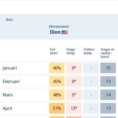
Ilion
Klimatstation
Ilion
Sol-
Dags-
Vatten-
Dagar m.
sken
temp
temp
neder­
börd
Januari
40%
0°
-
15
Februari
45%
0°
-
13
Mars
48%
5°
-
14
April
51%
13°
-
13