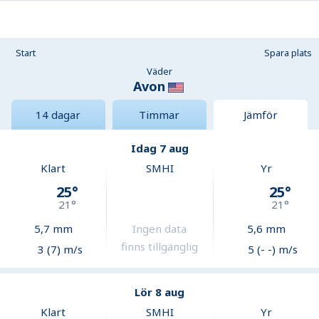
Start
Spara plats
Väder
Avon
14 dagar
Timmar
Jämför
Idag 7 aug
Klart
SMHI
Yr
25
°
25
°
21
°
21
°
5,7
mm
Ingen data
5,6
mm
finns tillgänglig
3 (7) m/s
5 (- -) m/s
Lör 8 aug
Klart
SMHI
Yr