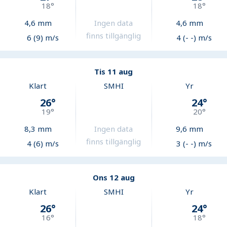
18
°
18
°
4,6
mm
Ingen data
4,6
mm
finns tillgänglig
6 (9) m/s
4 (- -) m/s
Tis 11 aug
Klart
SMHI
Yr
26
°
24
°
19
°
20
°
8,3
mm
Ingen data
9,6
mm
finns tillgänglig
4 (6) m/s
3 (- -) m/s
Ons 12 aug
Klart
SMHI
Yr
26
°
24
°
16
°
18
°