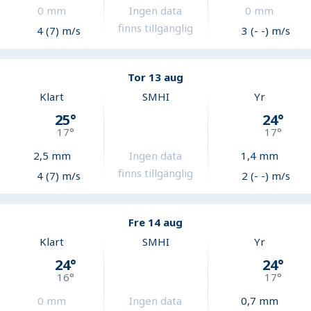
0
mm
Ingen data
0
mm
finns tillgänglig
4 (7) m/s
3 (- -) m/s
Tor 13 aug
Klart
SMHI
Yr
25
°
24
°
17
°
17
°
2,5
mm
Ingen data
1,4
mm
finns tillgänglig
4 (7) m/s
2 (- -) m/s
Fre 14 aug
Klart
SMHI
Yr
24
°
24
°
16
°
17
°
0
mm
Ingen data
0,7
mm