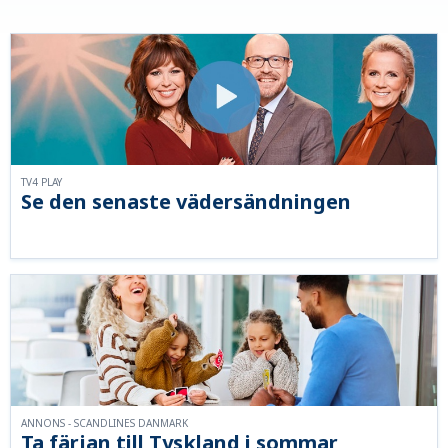
TV4 PLAY
Se den senaste vädersändningen
ANNONS - SCANDLINES DANMARK
Ta färjan till Tyskland i sommar