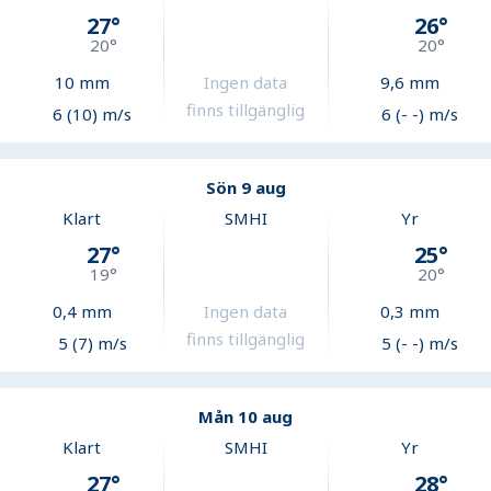
27
°
26
°
20
°
20
°
10
mm
Ingen data
9,6
mm
finns tillgänglig
6 (10) m/s
6 (- -) m/s
Sön 9 aug
Klart
SMHI
Yr
27
°
25
°
19
°
20
°
0,4
mm
Ingen data
0,3
mm
finns tillgänglig
5 (7) m/s
5 (- -) m/s
Mån 10 aug
Klart
SMHI
Yr
27
°
28
°