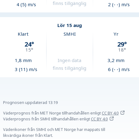
finns tillgänglig
4 (5) m/s
2 (- -) m/s
Lör 15 aug
Klart
SMHI
Yr
24
°
29
°
15
°
18
°
1,8
mm
Ingen data
3,2
mm
finns tillgänglig
3 (11) m/s
6 (- -) m/s
Prognosen uppdaterad
13:19
Väderprognos från MET Norge tillhandahållen
enligt
CC BY 4.0
Väderprognos från SMHI tillhandahållen
enligt
CC BY 4.0
Väderikoner från SMHI och MET Norge har mappats till
likvärdiga ikoner från Klart.