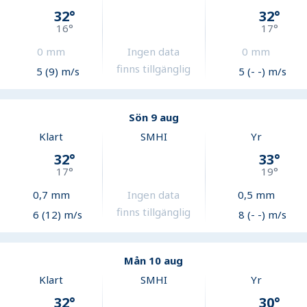
32
°
32
°
16
°
17
°
0
mm
Ingen data
0
mm
finns tillgänglig
5 (9) m/s
5 (- -) m/s
Sön 9 aug
Klart
SMHI
Yr
32
°
33
°
17
°
19
°
0,7
mm
Ingen data
0,5
mm
finns tillgänglig
6 (12) m/s
8 (- -) m/s
Mån 10 aug
Klart
SMHI
Yr
32
°
30
°