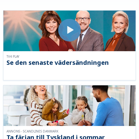
TV4 PLAY
Se den senaste vädersändningen
ANNONS - SCANDLINES DANMARK
Ta färjan till Tyskland i sommar