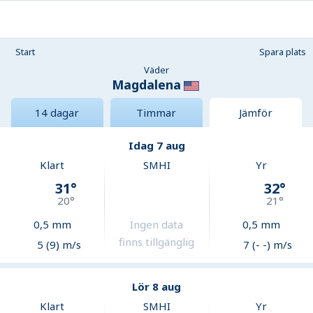
Start
Spara plats
Väder
Magdalena
14 dagar
Timmar
Jämför
Idag 7 aug
Klart
SMHI
Yr
31
°
32
°
20
°
21
°
0,5
mm
Ingen data
0,5
mm
finns tillgänglig
5 (9) m/s
7 (- -) m/s
Lör 8 aug
Klart
SMHI
Yr