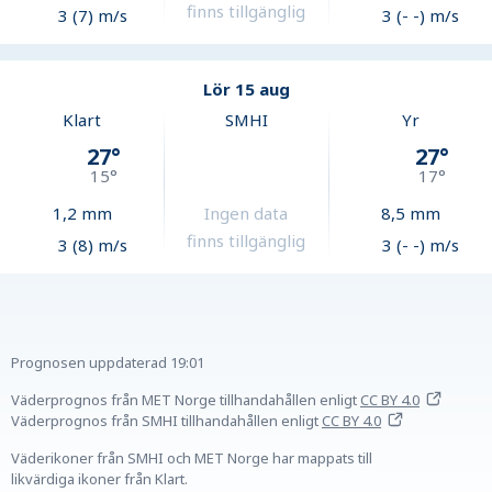
finns tillgänglig
3 (7) m/s
3 (- -) m/s
Lör 15 aug
Klart
SMHI
Yr
27
°
27
°
15
°
17
°
1,2
mm
Ingen data
8,5
mm
finns tillgänglig
3 (8) m/s
3 (- -) m/s
Prognosen uppdaterad
19:01
Väderprognos från MET Norge tillhandahållen
enligt
CC BY 4.0
Väderprognos från SMHI tillhandahållen
enligt
CC BY 4.0
Väderikoner från SMHI och MET Norge har mappats till
likvärdiga ikoner från Klart.