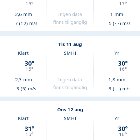
15
°
17
°
2,6
mm
Ingen data
1
mm
finns tillgänglig
7 (12) m/s
5 (- -) m/s
Tis 11 aug
Klart
SMHI
Yr
30
°
30
°
15
°
16
°
2,3
mm
Ingen data
1,8
mm
finns tillgänglig
3 (5) m/s
3 (- -) m/s
Ons 12 aug
Klart
SMHI
Yr
31
°
30
°
15
°
16
°