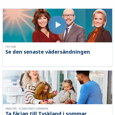
TV4 PLAY
Se den senaste vädersändningen
ANNONS - SCANDLINES DANMARK
Ta färjan till Tyskland i sommar