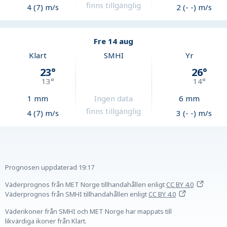
finns tillgänglig
4 (7) m/s
2 (- -) m/s
Fre 14 aug
Klart
SMHI
Yr
23
°
26
°
13
°
14
°
1
mm
Ingen data
6
mm
finns tillgänglig
4 (7) m/s
3 (- -) m/s
Prognosen uppdaterad
19:17
Väderprognos från MET Norge tillhandahållen
enligt
CC BY 4.0
Väderprognos från SMHI tillhandahållen
enligt
CC BY 4.0
Väderikoner från SMHI och MET Norge har mappats till
likvärdiga ikoner från Klart.