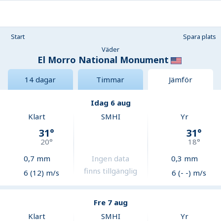
Start
Spara plats
Väder
El Morro National Monument
14 dagar
Timmar
Jämför
Idag 6 aug
Klart
SMHI
Yr
31
°
31
°
20
°
18
°
0,7
mm
Ingen data
0,3
mm
finns tillgänglig
6 (12) m/s
6 (- -) m/s
Fre 7 aug
Klart
SMHI
Yr