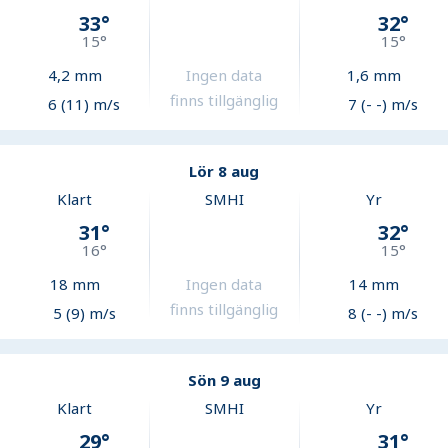
33
°
32
°
15
°
15
°
4,2
mm
Ingen data
1,6
mm
finns tillgänglig
6 (11) m/s
7 (- -) m/s
Lör 8 aug
Klart
SMHI
Yr
31
°
32
°
16
°
15
°
18
mm
Ingen data
14
mm
finns tillgänglig
5 (9) m/s
8 (- -) m/s
Sön 9 aug
Klart
SMHI
Yr
29
°
31
°