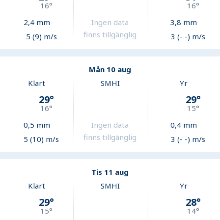
16
°
16
°
2,4
mm
Ingen data
3,8
mm
finns tillgänglig
5 (9) m/s
3 (- -) m/s
Mån 10 aug
Klart
SMHI
Yr
29
°
29
°
16
°
15
°
0,5
mm
Ingen data
0,4
mm
finns tillgänglig
5 (10) m/s
3 (- -) m/s
Tis 11 aug
Klart
SMHI
Yr
29
°
28
°
15
°
14
°