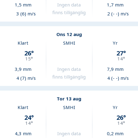
1,5
mm
Ingen data
1,7
mm
finns tillgänglig
3 (6) m/s
2 (- -) m/s
Ons 12 aug
Klart
SMHI
Yr
26
°
27
°
15
°
14
°
3,9
mm
Ingen data
7,9
mm
finns tillgänglig
4 (7) m/s
4 (- -) m/s
Tor 13 aug
Klart
SMHI
Yr
24
°
26
°
14
°
14
°
4,3
mm
Ingen data
0,2
mm