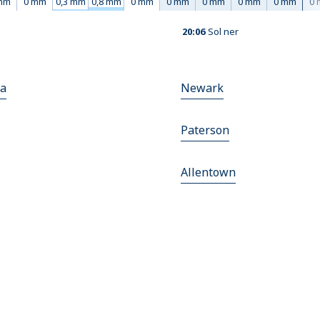
mm
0 mm
0,3 mm
0,8 mm
0 mm
0 mm
0 mm
0 mm
0 mm
0
20:06
Sol ner
ia
Newark
Paterson
Allentown