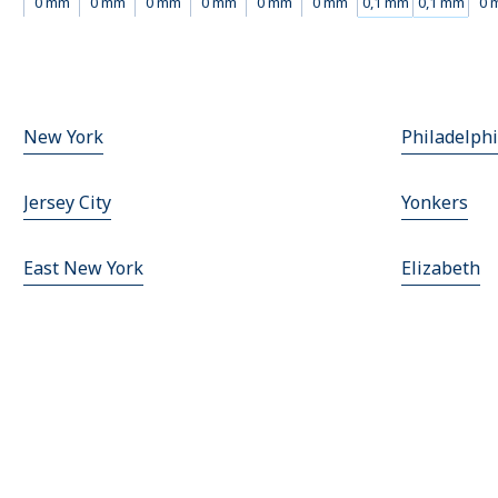
0 mm
0 mm
0 mm
0 mm
0 mm
0 mm
0,1 mm
0,1 mm
0 
New York
Philadelph
Jersey City
Yonkers
East New York
Elizabeth