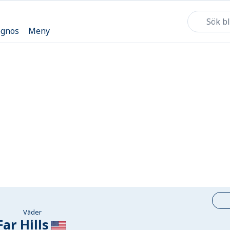
ognos
Meny
Väder
Far Hills