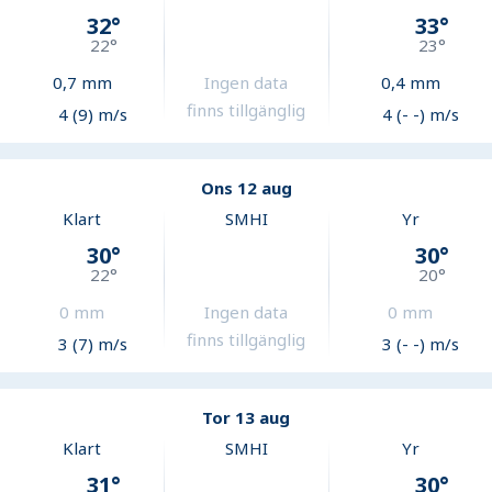
32
°
33
°
22
°
23
°
0,7
mm
Ingen data
0,4
mm
finns tillgänglig
4 (9) m/s
4 (- -) m/s
Ons 12 aug
Klart
SMHI
Yr
30
°
30
°
22
°
20
°
0
mm
Ingen data
0
mm
finns tillgänglig
3 (7) m/s
3 (- -) m/s
Tor 13 aug
Klart
SMHI
Yr
31
°
30
°