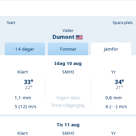
Start
Spara plats
Väder
Dumont
14 dagar
Timmar
Jämför
Idag 10 aug
Klart
SMHI
Yr
33
°
34
°
22
°
21
°
1,1
mm
Ingen data
0,8
mm
finns tillgänglig
5 (12) m/s
6 (- -) m/s
Tis 11 aug
Klart
SMHI
Yr