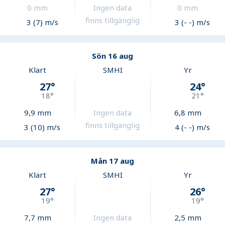
0
mm
Ingen data
0
mm
finns tillgänglig
3 (7) m/s
3 (- -) m/s
Sön 16 aug
Klart
SMHI
Yr
27
°
24
°
18
°
21
°
9,9
mm
Ingen data
6,8
mm
finns tillgänglig
3 (10) m/s
4 (- -) m/s
Mån 17 aug
Klart
SMHI
Yr
27
°
26
°
19
°
19
°
7,7
mm
Ingen data
2,5
mm