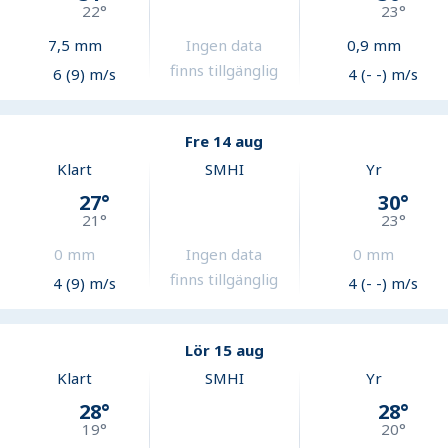
22
°
23
°
7,5
mm
Ingen data
0,9
mm
finns tillgänglig
6 (9) m/s
4 (- -) m/s
Fre 14 aug
Klart
SMHI
Yr
27
°
30
°
21
°
23
°
0
mm
Ingen data
0
mm
finns tillgänglig
4 (9) m/s
4 (- -) m/s
Lör 15 aug
Klart
SMHI
Yr
28
°
28
°
19
°
20
°