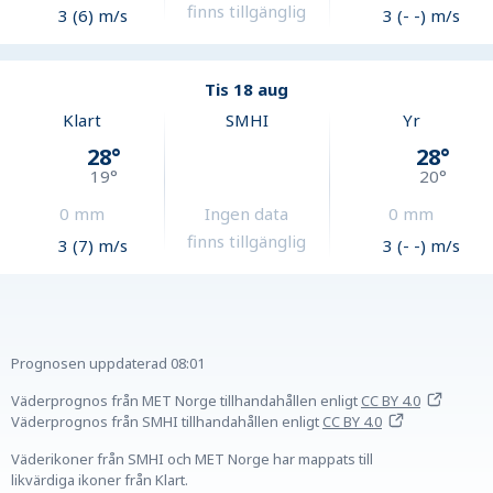
finns tillgänglig
3 (6) m/s
3 (- -) m/s
Tis 18 aug
Klart
SMHI
Yr
28
°
28
°
19
°
20
°
0
mm
Ingen data
0
mm
finns tillgänglig
3 (7) m/s
3 (- -) m/s
Prognosen uppdaterad
08:01
Väderprognos från MET Norge tillhandahållen
enligt
CC BY 4.0
Väderprognos från SMHI tillhandahållen
enligt
CC BY 4.0
Väderikoner från SMHI och MET Norge har mappats till
likvärdiga ikoner från Klart.