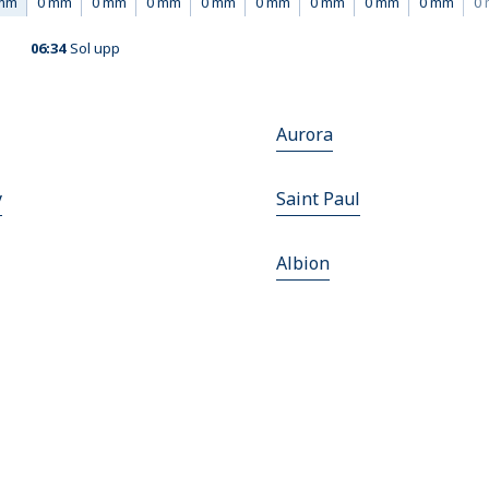
mm
0 mm
0 mm
0 mm
0 mm
0 mm
0 mm
0 mm
0 mm
0
06:34
Sol upp
Aurora
y
Saint Paul
Albion