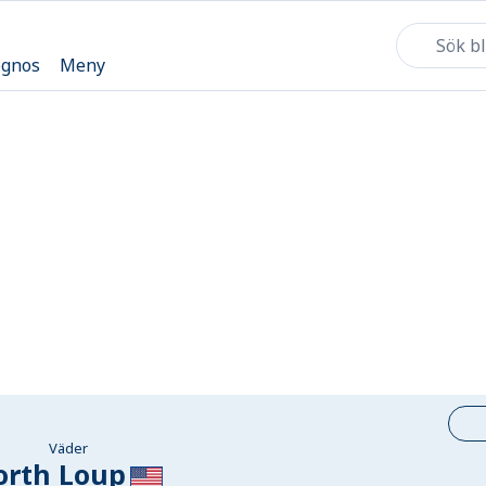
ognos
Meny
Väder
orth Loup