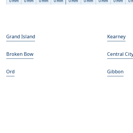
0 mm
0 mm
0 mm
0 mm
0 mm
0 mm
0 mm
0 mm
0 
Grand Island
Kearney
Broken Bow
Central Cit
Ord
Gibbon