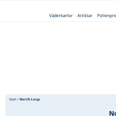
Väderkartor
Artiklar
Pollenpr
Start
North Loup
N