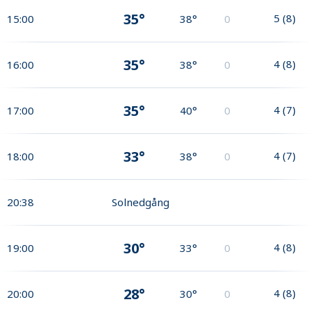
35°
5
(
8
)
15:00
38°
0
35°
4
(
8
)
16:00
38°
0
35°
4
(
7
)
17:00
40°
0
33°
4
(
7
)
18:00
38°
0
20:38
Solnedgång
30°
4
(
8
)
19:00
33°
0
28°
4
(
8
)
20:00
30°
0