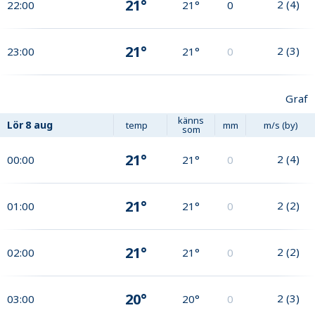
21°
2
(
4
)
22:00
21°
0
21°
2
(
3
)
23:00
21°
0
Graf
känns
Lör
8 aug
temp
mm
m/s (by)
som
21°
2
(
4
)
00:00
21°
0
21°
2
(
2
)
01:00
21°
0
21°
2
(
2
)
02:00
21°
0
20°
2
(
3
)
03:00
20°
0