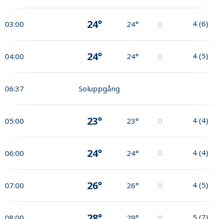
24°
4
(
6
)
03:00
24°
0
24°
4
(
5
)
04:00
24°
0
06:37
Soluppgång
23°
4
(
4
)
05:00
23°
0
24°
4
(
4
)
06:00
24°
0
26°
4
(
5
)
07:00
26°
0
28°
5
(
7
)
08:00
29°
0