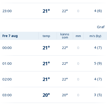
21°
4
(
6
)
23:00
22°
0
Graf
känns
Fre
7 aug
temp
mm
m/s (by)
som
21°
4
(
7
)
00:00
22°
0
21°
5
(
9
)
01:00
22°
0
21°
4
(
7
)
02:00
22°
0
20°
3
(
5
)
03:00
20°
0