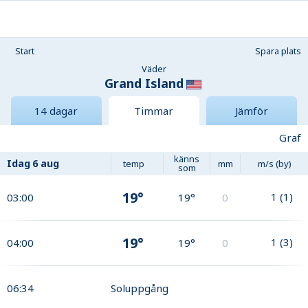
Start
Spara plats
Väder
Grand Island
14 dagar
Timmar
Jämför
Graf
känns
Idag
6 aug
temp
mm
m/s (by)
som
19°
1
(
1
)
03:00
19°
0
19°
1
(
3
)
04:00
19°
0
06:34
Soluppgång