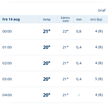
Graf
känns
Fre
14 aug
temp
mm
m/s (by)
som
21°
4
(
8
)
00:00
22°
0,8
20°
4
(
8
)
01:00
21°
0,4
20°
4
(
8
)
02:00
21°
0,4
20°
5
(
8
)
03:00
21°
0,4
20°
4
(
8
)
04:00
21°
0