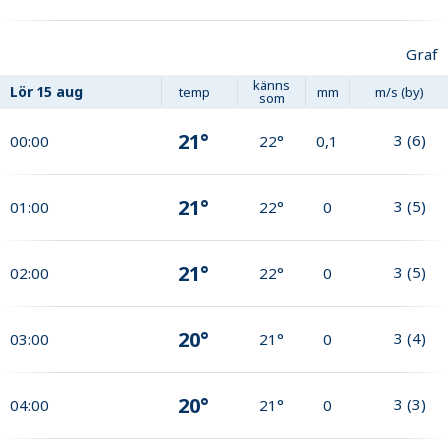
Graf
känns
Lör
15 aug
temp
mm
m/s (by)
som
21°
3
(
6
)
00:00
22°
0,1
21°
3
(
5
)
01:00
22°
0
21°
3
(
5
)
02:00
22°
0
20°
3
(
4
)
03:00
21°
0
20°
3
(
3
)
04:00
21°
0