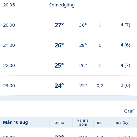
20:35
Solnedgång
27°
4
(
7
)
20:00
30°
0
26°
4
(
6
)
21:00
28°
0
25°
4
(
7
)
22:00
26°
0
24°
2
(
6
)
23:00
25°
0,2
Graf
känns
Mån
10 aug
temp
mm
m/s (by)
som
6
(
10
)