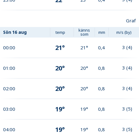
Graf
känns
Sön
16 aug
temp
mm
m/s (by)
som
21°
3
(
4
)
00:00
21°
0,4
20°
3
(
4
)
01:00
20°
0,8
20°
3
(
4
)
02:00
20°
0,8
19°
3
(
5
)
03:00
19°
0,8
19°
3
(
5
)
04:00
19°
0,8