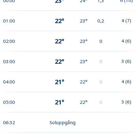
23°
00:00
24°
1,3
22°
4
(
7
)
01:00
23°
0,2
22°
4
(
6
)
02:00
23°
0
22°
3
(
6
)
03:00
23°
0
21°
4
(
6
)
04:00
22°
0
21°
3
(
6
)
05:00
22°
0
06:32
Soluppgång