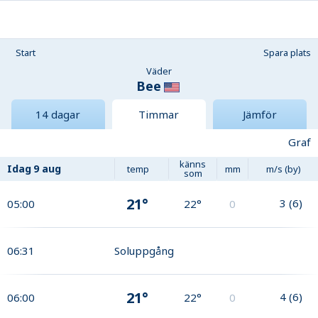
Start
Spara plats
Väder
Bee
14 dagar
Timmar
Jämför
Graf
känns
Idag
9 aug
temp
mm
m/s (by)
som
21°
3
(
6
)
05:00
22°
0
06:31
Soluppgång
21°
4
(
6
)
06:00
22°
0