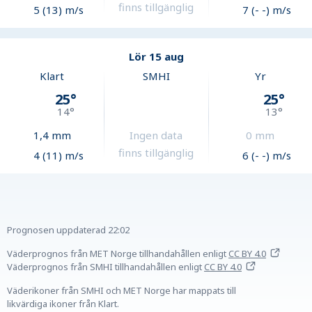
finns tillgänglig
5 (13) m/s
7 (- -) m/s
Lör 15 aug
Klart
SMHI
Yr
25
°
25
°
14
°
13
°
1,4
mm
Ingen data
0
mm
finns tillgänglig
4 (11) m/s
6 (- -) m/s
Prognosen uppdaterad
22:02
Väderprognos från MET Norge tillhandahållen
enligt
CC BY 4.0
Väderprognos från SMHI tillhandahållen
enligt
CC BY 4.0
Väderikoner från SMHI och MET Norge har mappats till
likvärdiga ikoner från Klart.