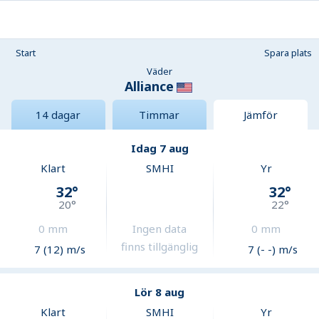
Start
Spara plats
Väder
Alliance
14 dagar
Timmar
Jämför
Idag 7 aug
Klart
SMHI
Yr
32
°
32
°
20
°
22
°
0
mm
Ingen data
0
mm
finns tillgänglig
7 (12) m/s
7 (- -) m/s
Lör 8 aug
Klart
SMHI
Yr