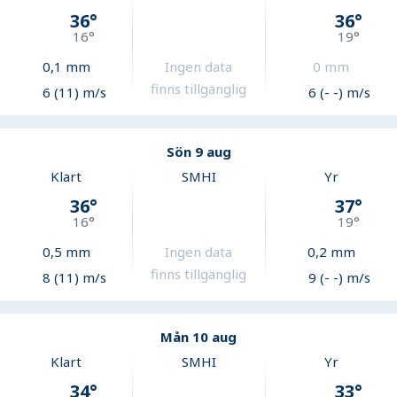
36
°
36
°
16
°
19
°
0,1
mm
Ingen data
0
mm
finns tillgänglig
6 (11) m/s
6 (- -) m/s
Sön 9 aug
Klart
SMHI
Yr
36
°
37
°
16
°
19
°
0,5
mm
Ingen data
0,2
mm
finns tillgänglig
8 (11) m/s
9 (- -) m/s
Mån 10 aug
Klart
SMHI
Yr
34
°
33
°