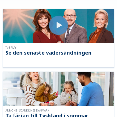
TV4 PLAY
Se den senaste vädersändningen
ANNONS - SCANDLINES DANMARK
Ta färjan till Tyskland i sommar