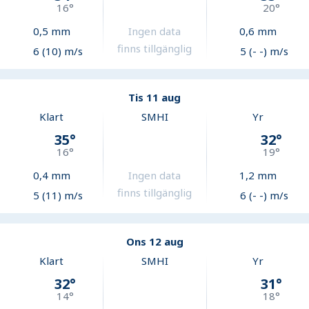
16
°
20
°
0,5
mm
Ingen data
0,6
mm
finns tillgänglig
6 (10) m/s
5 (- -) m/s
Tis 11 aug
Klart
SMHI
Yr
35
°
32
°
16
°
19
°
0,4
mm
Ingen data
1,2
mm
finns tillgänglig
5 (11) m/s
6 (- -) m/s
Ons 12 aug
Klart
SMHI
Yr
32
°
31
°
14
°
18
°