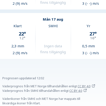
finns tillgänglig
2 (9) m/s
3 (- -) m/s
Mån 17 aug
Klart
SMHI
Yr
22
°
27
°
12
°
16
°
2,3
mm
Ingen data
0,5
mm
finns tillgänglig
2 (9) m/s
3 (- -) m/s
Prognosen uppdaterad
12:02
Väderprognos från MET Norge tillhandahållen
enligt
CC BY 4.0
Väderprognos från SMHI tillhandahållen
enligt
CC BY 4.0
Väderikoner från SMHI och MET Norge har mappats till
likvärdiga ikoner från Klart.