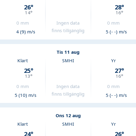
26
°
28
°
14
°
16
°
0
mm
Ingen data
0
mm
finns tillgänglig
4 (9) m/s
5 (- -) m/s
Tis 11 aug
Klart
SMHI
Yr
25
°
27
°
13
°
16
°
0
mm
Ingen data
0
mm
finns tillgänglig
5 (10) m/s
5 (- -) m/s
Ons 12 aug
Klart
SMHI
Yr
24
°
26
°