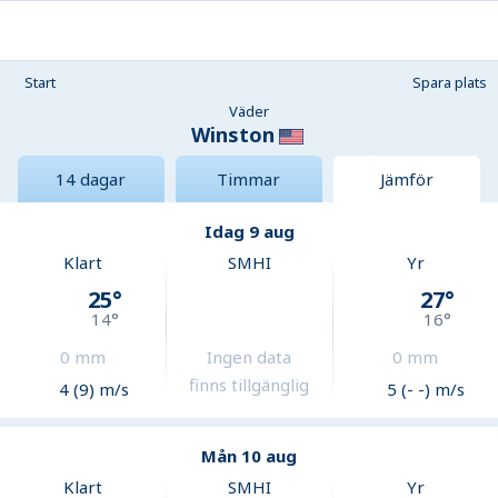
Start
Spara plats
Väder
Winston
14 dagar
Timmar
Jämför
Idag 9 aug
Klart
SMHI
Yr
25
°
27
°
14
°
16
°
0
mm
Ingen data
0
mm
finns tillgänglig
4 (9) m/s
5 (- -) m/s
Mån 10 aug
Klart
SMHI
Yr