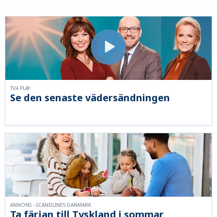
TV4 PLAY
Se den senaste vädersändningen
ANNONS - SCANDLINES DANMARK
Ta färjan till Tyskland i sommar