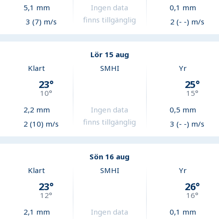
5,1
mm
Ingen data
0,1
mm
finns tillgänglig
3 (7) m/s
2 (- -) m/s
Lör 15 aug
Klart
SMHI
Yr
23
°
25
°
10
°
15
°
2,2
mm
Ingen data
0,5
mm
finns tillgänglig
2 (10) m/s
3 (- -) m/s
Sön 16 aug
Klart
SMHI
Yr
23
°
26
°
12
°
16
°
2,1
mm
Ingen data
0,1
mm