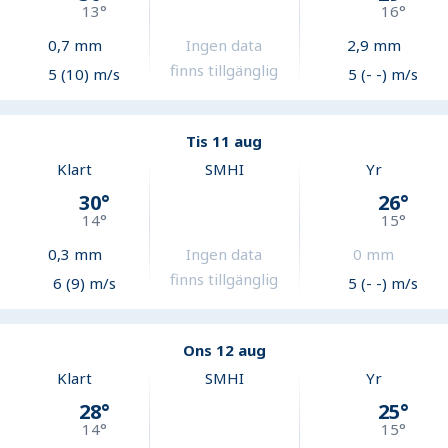
13
°
16
°
0,7
mm
Ingen data
2,9
mm
finns tillgänglig
5 (10) m/s
5 (- -) m/s
Tis 11 aug
Klart
SMHI
Yr
30
°
26
°
14
°
15
°
0,3
mm
Ingen data
0
mm
finns tillgänglig
6 (9) m/s
5 (- -) m/s
Ons 12 aug
Klart
SMHI
Yr
28
°
25
°
14
°
15
°