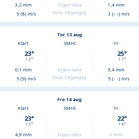
3,2
mm
Ingen data
1,4
mm
finns tillgänglig
5 (8) m/s
3 (- -) m/s
Tor 13 aug
Klart
SMHI
Yr
23
°
25
°
13
°
17
°
0,1
mm
Ingen data
3,4
mm
finns tillgänglig
5 (9) m/s
5 (- -) m/s
Fre 14 aug
Klart
SMHI
Yr
23
°
22
°
13
°
14
°
4,9
mm
Ingen data
0
mm