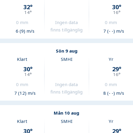
32
°
30
°
14
°
16
°
0
mm
Ingen data
0
mm
finns tillgänglig
6 (9) m/s
7 (- -) m/s
Sön 9 aug
Klart
SMHI
Yr
30
°
29
°
14
°
16
°
0
mm
Ingen data
0
mm
finns tillgänglig
7 (12) m/s
8 (- -) m/s
Mån 10 aug
Klart
SMHI
Yr
30
°
29
°