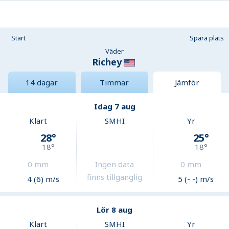
Start
Spara plats
Väder
Richey
14 dagar
Timmar
Jämför
Idag 7 aug
Klart
SMHI
Yr
28
°
25
°
18
°
18
°
0
mm
Ingen data
0
mm
finns tillgänglig
4 (6) m/s
5 (- -) m/s
Lör 8 aug
Klart
SMHI
Yr