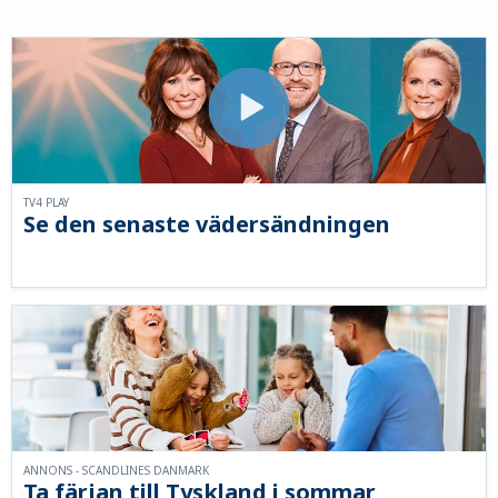
TV4 PLAY
Se den senaste vädersändningen
ANNONS - SCANDLINES DANMARK
Ta färjan till Tyskland i sommar