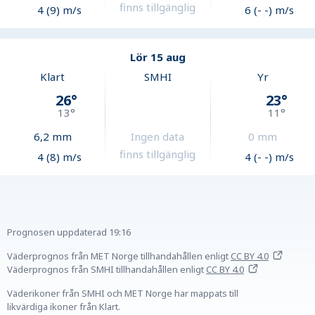
finns tillgänglig
4 (9) m/s
6 (- -) m/s
Lör 15 aug
Klart
SMHI
Yr
26
°
23
°
13
°
11
°
6,2
mm
Ingen data
0
mm
finns tillgänglig
4 (8) m/s
4 (- -) m/s
Prognosen uppdaterad
19:16
Väderprognos från MET Norge tillhandahållen
enligt
CC BY 4.0
Väderprognos från SMHI tillhandahållen
enligt
CC BY 4.0
Väderikoner från SMHI och MET Norge har mappats till
likvärdiga ikoner från Klart.