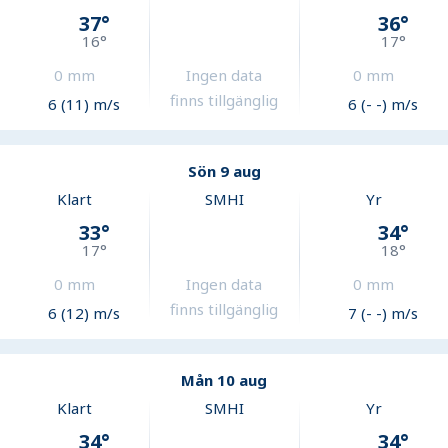
37
°
36
°
16
°
17
°
0
mm
Ingen data
0
mm
finns tillgänglig
6 (11) m/s
6 (- -) m/s
Sön 9 aug
Klart
SMHI
Yr
33
°
34
°
17
°
18
°
0
mm
Ingen data
0
mm
finns tillgänglig
6 (12) m/s
7 (- -) m/s
Mån 10 aug
Klart
SMHI
Yr
34
°
34
°