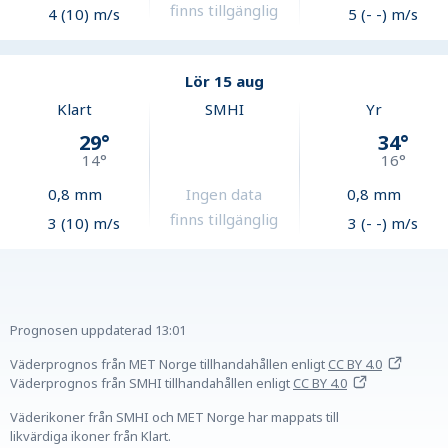
finns tillgänglig
4 (10) m/s
5 (- -) m/s
Lör 15 aug
Klart
SMHI
Yr
29
°
34
°
14
°
16
°
0,8
mm
Ingen data
0,8
mm
finns tillgänglig
3 (10) m/s
3 (- -) m/s
Prognosen uppdaterad
13:01
Väderprognos från MET Norge tillhandahållen
enligt
CC BY 4.0
Väderprognos från SMHI tillhandahållen
enligt
CC BY 4.0
Väderikoner från SMHI och MET Norge har mappats till
likvärdiga ikoner från Klart.