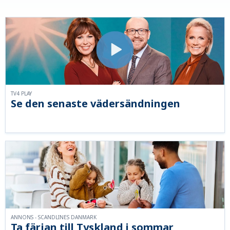
TV4 PLAY
Se den senaste vädersändningen
ANNONS - SCANDLINES DANMARK
Ta färjan till Tyskland i sommar