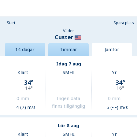
Start
Spara plats
Väder
Custer
14 dagar
Timmar
Jämför
Idag 7 aug
Klart
SMHI
Yr
34
°
34
°
14
°
16
°
0
mm
Ingen data
0
mm
finns tillgänglig
4 (7) m/s
5 (- -) m/s
Lör 8 aug
Klart
SMHI
Yr