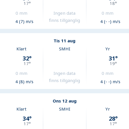
17
°
18
°
0
mm
Ingen data
0
mm
finns tillgänglig
4 (7) m/s
4 (- -) m/s
Tis 11 aug
Klart
SMHI
Yr
32
°
31
°
17
°
19
°
0
mm
Ingen data
0
mm
finns tillgänglig
4 (8) m/s
4 (- -) m/s
Ons 12 aug
Klart
SMHI
Yr
34
°
28
°
17
°
17
°