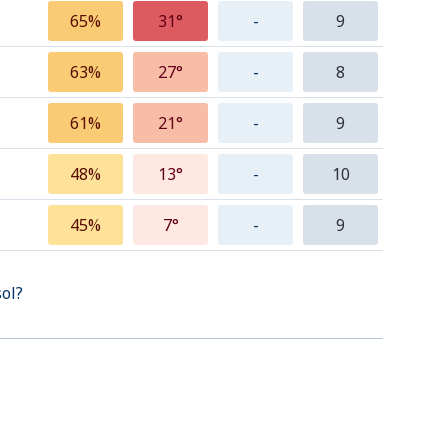
65%
31°
-
9
63%
27°
-
8
61%
21°
-
9
48%
13°
-
10
45%
7°
-
9
sol?