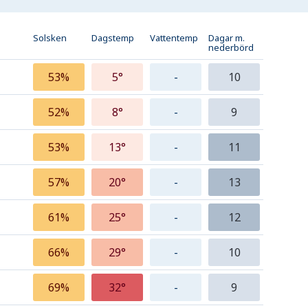
Solsken
Dagstemp
Vattentemp
Dagar m.
nederbörd
53%
5°
-
10
52%
8°
-
9
53%
13°
-
11
57%
20°
-
13
61%
25°
-
12
66%
29°
-
10
69%
32°
-
9