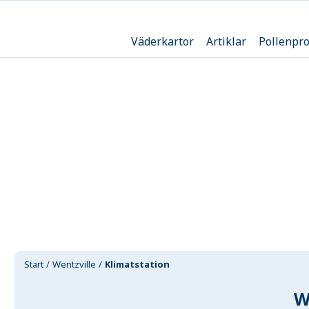
Väderkartor
Artiklar
Pollenpr
Start
Wentzville
Klimatstation
W