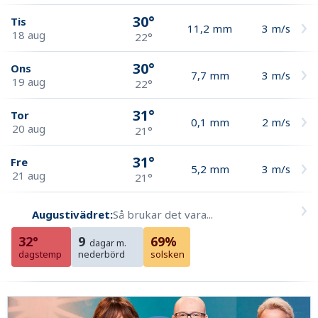
30°
Tis
11,2
mm
3
m/s
18 aug
22°
30°
Ons
7,7
mm
3
m/s
19 aug
22°
31°
Tor
0,1
mm
2
m/s
20 aug
21°
31°
Fre
5,2
mm
3
m/s
21 aug
21°
Augustivädret:
Så brukar det vara...
32°
9
69%
dagar m.
dagstemp
nederbörd
solsken