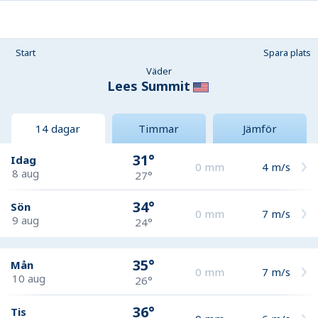
Start
Spara plats
Väder
Lees Summit
14 dagar
Timmar
Jämför
31°
Idag
0
mm
4
m/s
8 aug
27°
34°
Sön
0
mm
7
m/s
9 aug
24°
35°
Mån
0
mm
7
m/s
10 aug
26°
36°
Tis