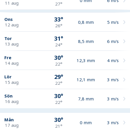
0
mm
6
m/s
11 aug
27°
33°
Ons
0,8
mm
5
m/s
12 aug
26°
31°
Tor
8,5
mm
6
m/s
13 aug
24°
30°
Fre
12,3
mm
4
m/s
14 aug
22°
29°
Lör
12,1
mm
3
m/s
15 aug
22°
30°
Sön
7,8
mm
3
m/s
16 aug
22°
30°
Mån
0
mm
3
m/s
17 aug
21°