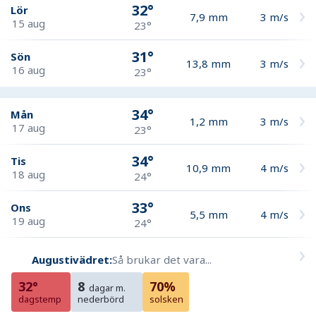
32°
Lör
7,9
mm
3
m/s
15 aug
23°
31°
Sön
13,8
mm
3
m/s
16 aug
23°
34°
Mån
1,2
mm
3
m/s
17 aug
23°
34°
Tis
10,9
mm
4
m/s
18 aug
24°
33°
Ons
5,5
mm
4
m/s
19 aug
24°
Augustivädret:
Så brukar det vara...
32°
8
70%
dagar m.
dagstemp
nederbörd
solsken