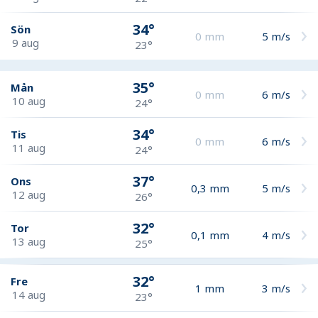
34°
Sön
0
mm
5
m/s
9 aug
23°
35°
Mån
0
mm
6
m/s
10 aug
24°
34°
Tis
0
mm
6
m/s
11 aug
24°
37°
Ons
0,3
mm
5
m/s
12 aug
26°
32°
Tor
0,1
mm
4
m/s
13 aug
25°
32°
Fre
1
mm
3
m/s
14 aug
23°