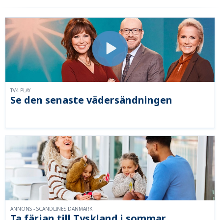
TV4 PLAY
Se den senaste vädersändningen
ANNONS - SCANDLINES DANMARK
Ta färjan till Tyskland i sommar