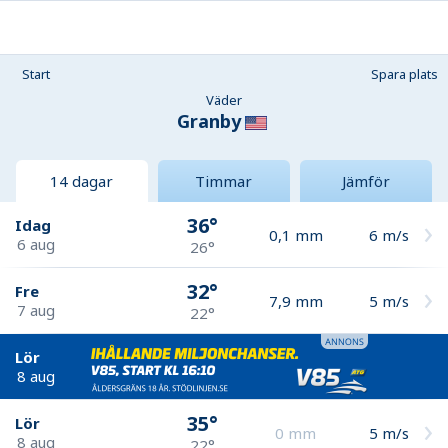
Start
Spara plats
Väder
Granby
14 dagar
Timmar
Jämför
36°
Idag
0,1
mm
6
m/s
6 aug
26°
32°
Fre
7,9
mm
5
m/s
7 aug
22°
Lör
8 aug
35°
Lör
0
mm
5
m/s
8 aug
22°