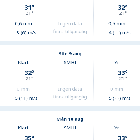
31
°
32
°
21
°
21
°
0,6
mm
Ingen data
0,5
mm
finns tillgänglig
3 (6) m/s
4 (- -) m/s
Sön 9 aug
Klart
SMHI
Yr
32
°
33
°
21
°
21
°
0
mm
Ingen data
0
mm
finns tillgänglig
5 (11) m/s
5 (- -) m/s
Mån 10 aug
Klart
SMHI
Yr
35
°
33
°