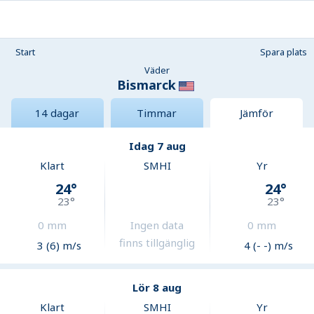
Start
Spara plats
Väder
Bismarck
14 dagar
Timmar
Jämför
Idag 7 aug
Klart
SMHI
Yr
24
°
24
°
23
°
23
°
0
mm
Ingen data
0
mm
finns tillgänglig
3 (6) m/s
4 (- -) m/s
Lör 8 aug
Klart
SMHI
Yr