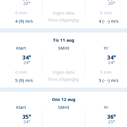
23
°
23
°
0
mm
Ingen data
0
mm
finns tillgänglig
4 (9) m/s
4 (- -) m/s
Tis 11 aug
Klart
SMHI
Yr
34
°
34
°
24
°
24
°
0
mm
Ingen data
0
mm
finns tillgänglig
5 (9) m/s
5 (- -) m/s
Ons 12 aug
Klart
SMHI
Yr
35
°
36
°
24
°
25
°