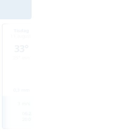
Tisdag
Onsdag
Torsdag
11 augusti
12 augusti
13 augusti
33°
34°
31°
23°
min
25°
min
23°
min
0,3
mm
2
mm
0,3
mm
3
m/s
3
m/s
3
m/s
06:23
06:24
06:25
20:07
20:05
20:04