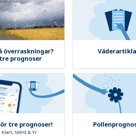
å överraskningar?
Väderartikla
tre prognoser
ör tre prognoser!
Pollenprogno
Klart, SMHI & Yr