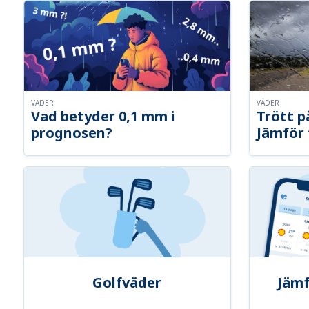
VÄDER
VÄDER
Vad betyder 0,1 mm i
Trött p
prognosen?
Jämför 
Golfväder
Jämf