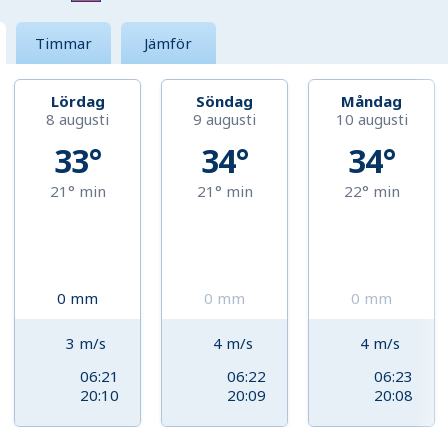
Timmar
Jämför
Lördag
Söndag
Måndag
8 augusti
9 augusti
10 augusti
33°
34°
34°
21°
min
21°
min
22°
min
0
mm
0
mm
0
mm
3
m/s
4
m/s
4
m/s
06:21
06:22
06:23
20:10
20:09
20:08