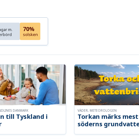
70%
agar m.
erbörd
solsken
NDLINES DANMARK
VÄDER, METEOROLOGEN
n till Tyskland i
Torkan märks mest 
r
söderns grundvatt