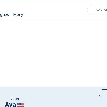
ognos
Meny
Väder
Ava