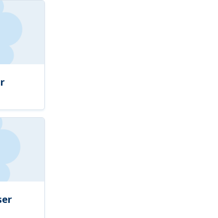
r
ser