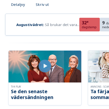
Detaljvy
Skriv ut
32°
9
d
Augustivädret:
Så brukar det vara...
dagstemp
ned
TV4 PLAY
ANNONS - SCA
Se den senaste
Ta färja
vädersändningen
somma