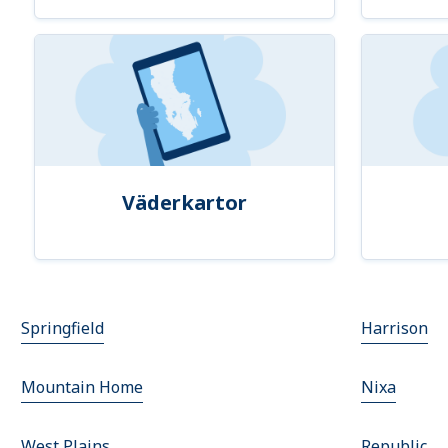
Väderkartor
Springfield
Harrison
Mountain Home
Nixa
West Plains
Republic