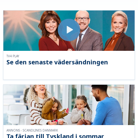
TV4 PLAY
Se den senaste vädersändningen
ANNONS - SCANDLINES DANMARK
Ta färjan till Tyskland i sommar