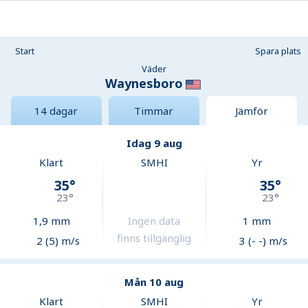
Start
Spara plats
Väder
Waynesboro
14 dagar
Timmar
Jämför
Idag 9 aug
Klart
SMHI
Yr
35
°
35
°
23
°
23
°
1,9
mm
Ingen data
1
mm
finns tillgänglig
2 (5) m/s
3 (- -) m/s
Mån 10 aug
Klart
SMHI
Yr