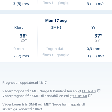
finns tillgänglig
3 (5) m/s
3 (- -) m/s
Mån 17 aug
Klart
SMHI
Yr
38
°
37
°
26
°
27
°
0
mm
Ingen data
0,3
mm
finns tillgänglig
2 (7) m/s
3 (- -) m/s
Prognosen uppdaterad
13:17
Väderprognos från MET Norge tillhandahållen
enligt
CC BY 4.0
Väderprognos från SMHI tillhandahållen
enligt
CC BY 4.0
Väderikoner från SMHI och MET Norge har mappats till
likvärdiga ikoner från Klart.