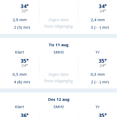
34
°
34
°
23
°
24
°
2,9
mm
Ingen data
2,4
mm
finns tillgänglig
2 (5) m/s
3 (- -) m/s
Tis 11 aug
Klart
SMHI
Yr
35
°
35
°
24
°
24
°
0,5
mm
Ingen data
0,3
mm
finns tillgänglig
4 (8) m/s
2 (- -) m/s
Ons 12 aug
Klart
SMHI
Yr
36
°
35
°