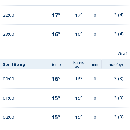
17°
3
(
4
)
22:00
17°
0
16°
3
(
4
)
23:00
16°
0
Graf
känns
Sön
16 aug
temp
mm
m/s (by)
som
16°
3
(
3
)
00:00
16°
0
15°
3
(
3
)
01:00
15°
0
15°
3
(
3
)
02:00
15°
0