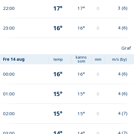
17°
3
(
6
)
22:00
17°
0
16°
4
(
6
)
23:00
16°
0
Graf
känns
Fre
14 aug
temp
mm
m/s (by)
som
16°
4
(
6
)
00:00
16°
0
15°
4
(
6
)
01:00
15°
0
15°
4
(
7
)
02:00
15°
0
14°
4
(
7
)
03:00
14°
0