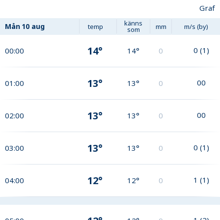
Graf
känns
Mån
10 aug
temp
mm
m/s (by)
som
14°
0
(
1
)
00:00
14°
0
13°
0
0
01:00
13°
0
13°
0
0
02:00
13°
0
13°
0
(
1
)
03:00
13°
0
12°
1
(
1
)
04:00
12°
0
1
(
2
)