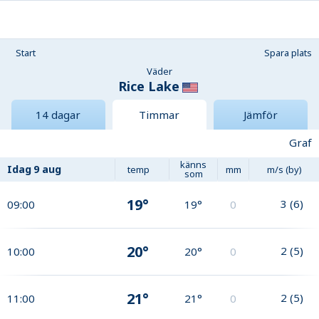
Start
Spara plats
Väder
Rice Lake
14 dagar
Timmar
Jämför
Graf
känns
Idag
9 aug
temp
mm
m/s (by)
som
19°
3
(
6
)
09:00
19°
0
20°
2
(
5
)
10:00
20°
0
21°
2
(
5
)
11:00
21°
0