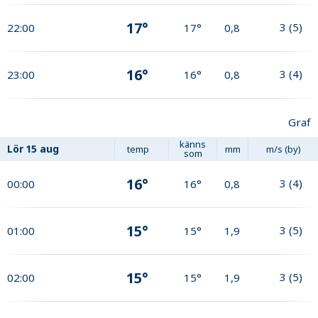
17°
3
(
5
)
22:00
17°
0,8
16°
3
(
4
)
23:00
16°
0,8
Graf
känns
Lör
15 aug
temp
mm
m/s (by)
som
16°
3
(
4
)
00:00
16°
0,8
15°
3
(
5
)
01:00
15°
1,9
15°
3
(
5
)
02:00
15°
1,9