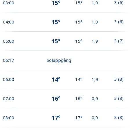
15°
3
(
6
)
03:00
15°
1,9
15°
3
(
6
)
04:00
15°
1,9
15°
3
(
7
)
05:00
15°
1,9
06:17
Soluppgång
14°
3
(
8
)
06:00
14°
1,9
16°
3
(
8
)
07:00
16°
0,9
17°
3
(
8
)
08:00
17°
0,9