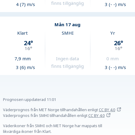
finns tillgänglig
4 (7) m/s
3 (- -) m/s
Mån 17 aug
Klart
SMHI
Yr
24
°
26
°
16
°
16
°
7,9
mm
Ingen data
0
mm
finns tillgänglig
3 (6) m/s
3 (- -) m/s
Prognosen uppdaterad
11:01
Väderprognos från MET Norge tillhandahållen
enligt
CC BY 4.0
Väderprognos från SMHI tillhandahållen
enligt
CC BY 4.0
Väderikoner från SMHI och MET Norge har mappats till
likvärdiga ikoner från Klart.