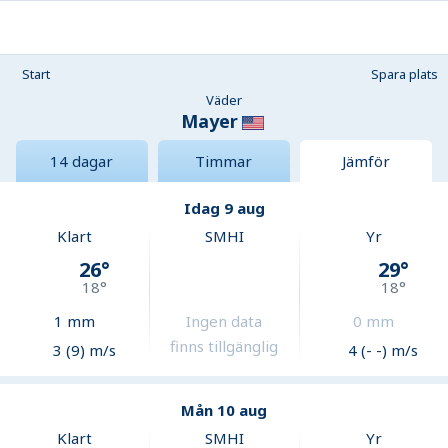
Start
Spara plats
Väder
Mayer
14 dagar
Timmar
Jämför
Idag 9 aug
Klart
SMHI
Yr
26
°
29
°
18
°
18
°
1
mm
Ingen data
0
mm
finns tillgänglig
3 (9) m/s
4 (- -) m/s
Mån 10 aug
Klart
SMHI
Yr