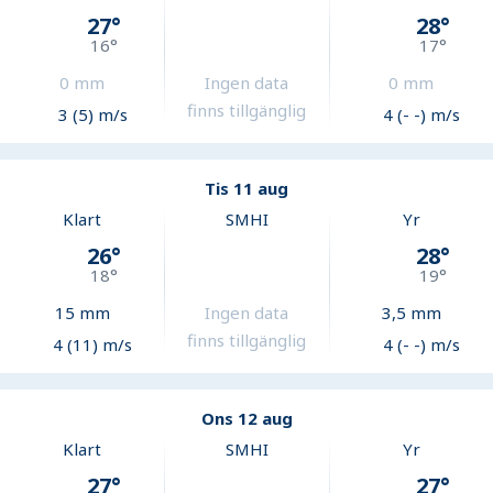
27
°
28
°
16
°
17
°
0
mm
Ingen data
0
mm
finns tillgänglig
3 (5) m/s
4 (- -) m/s
Tis 11 aug
Klart
SMHI
Yr
26
°
28
°
18
°
19
°
15
mm
Ingen data
3,5
mm
finns tillgänglig
4 (11) m/s
4 (- -) m/s
Ons 12 aug
Klart
SMHI
Yr
27
°
27
°