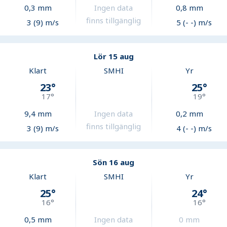
0,3
mm
Ingen data
0,8
mm
finns tillgänglig
3 (9) m/s
5 (- -) m/s
Lör 15 aug
Klart
SMHI
Yr
23
°
25
°
17
°
19
°
9,4
mm
Ingen data
0,2
mm
finns tillgänglig
3 (9) m/s
4 (- -) m/s
Sön 16 aug
Klart
SMHI
Yr
25
°
24
°
16
°
16
°
0,5
mm
Ingen data
0
mm