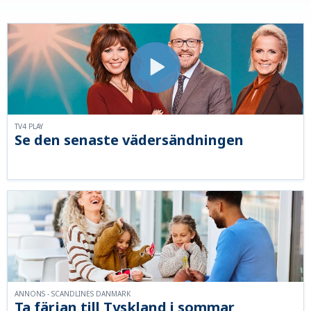
TV4 PLAY
Se den senaste vädersändningen
ANNONS - SCANDLINES DANMARK
Ta färjan till Tyskland i sommar