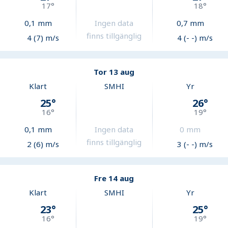
17
°
18
°
0,1
mm
Ingen data
0,7
mm
finns tillgänglig
4 (7) m/s
4 (- -) m/s
Tor 13 aug
Klart
SMHI
Yr
25
°
26
°
16
°
19
°
0,1
mm
Ingen data
0
mm
finns tillgänglig
2 (6) m/s
3 (- -) m/s
Fre 14 aug
Klart
SMHI
Yr
23
°
25
°
16
°
19
°