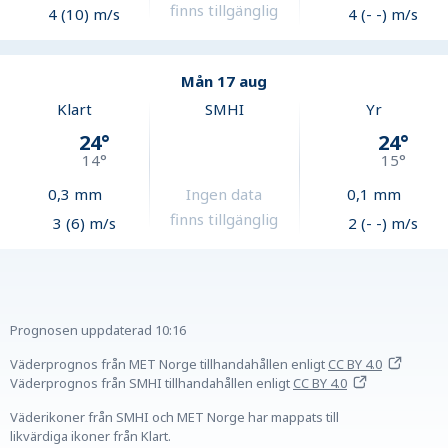
finns tillgänglig
4 (10) m/s
4 (- -) m/s
Mån 17 aug
Klart
SMHI
Yr
24
°
24
°
14
°
15
°
0,3
mm
Ingen data
0,1
mm
finns tillgänglig
3 (6) m/s
2 (- -) m/s
Prognosen uppdaterad
10:16
Väderprognos från MET Norge tillhandahållen
enligt
CC BY 4.0
Väderprognos från SMHI tillhandahållen
enligt
CC BY 4.0
Väderikoner från SMHI och MET Norge har mappats till
likvärdiga ikoner från Klart.