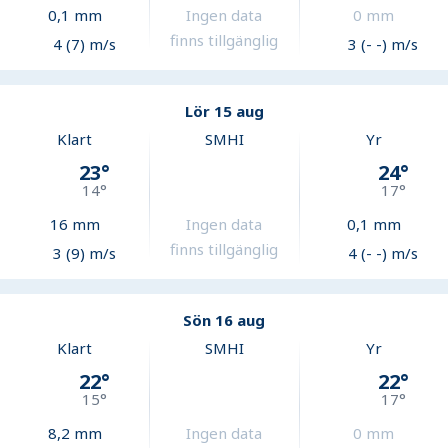
0,1
mm
Ingen data
0
mm
finns tillgänglig
4 (7) m/s
3 (- -) m/s
Lör 15 aug
Klart
SMHI
Yr
23
°
24
°
14
°
17
°
16
mm
Ingen data
0,1
mm
finns tillgänglig
3 (9) m/s
4 (- -) m/s
Sön 16 aug
Klart
SMHI
Yr
22
°
22
°
15
°
17
°
8,2
mm
Ingen data
0
mm