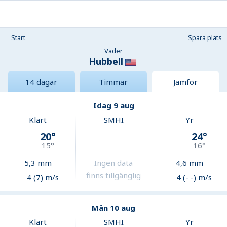
Start
Spara plats
Väder
Hubbell
14 dagar
Timmar
Jämför
Idag 9 aug
Klart
SMHI
Yr
20
°
24
°
15
°
16
°
5,3
mm
Ingen data
4,6
mm
finns tillgänglig
4 (7) m/s
4 (- -) m/s
Mån 10 aug
Klart
SMHI
Yr