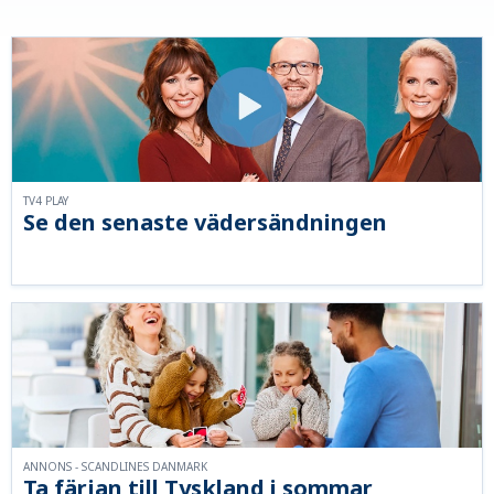
TV4 PLAY
Se den senaste vädersändningen
ANNONS - SCANDLINES DANMARK
Ta färjan till Tyskland i sommar