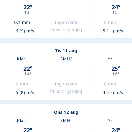
22
°
24
°
13
°
15
°
0,1
mm
Ingen data
0
mm
finns tillgänglig
6 (9) m/s
5 (- -) m/s
Tis 11 aug
Klart
SMHI
Yr
22
°
25
°
14
°
16
°
0
mm
Ingen data
0
mm
finns tillgänglig
5 (8) m/s
4 (- -) m/s
Ons 12 aug
Klart
SMHI
Yr
22
°
24
°