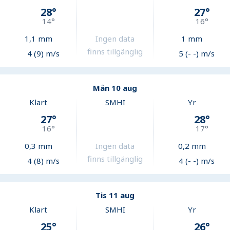
28
°
27
°
14
°
16
°
1,1
mm
Ingen data
1
mm
finns tillgänglig
4 (9) m/s
5 (- -) m/s
Mån 10 aug
Klart
SMHI
Yr
27
°
28
°
16
°
17
°
0,3
mm
Ingen data
0,2
mm
finns tillgänglig
4 (8) m/s
4 (- -) m/s
Tis 11 aug
Klart
SMHI
Yr
25
°
26
°