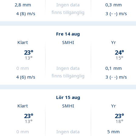
2,8
mm
Ingen data
0,3
mm
finns tillgänglig
4 (8) m/s
3 (- -) m/s
Fre 14 aug
Klart
SMHI
Yr
23
°
24
°
13
°
15
°
0
mm
Ingen data
0,1
mm
finns tillgänglig
4 (6) m/s
3 (- -) m/s
Lör 15 aug
Klart
SMHI
Yr
23
°
23
°
13
°
18
°
0
mm
Ingen data
5
mm