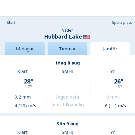
Start
Spara plats
Väder
Hubbard Lake
14 dagar
Timmar
Jämför
Idag 8 aug
Klart
SMHI
Yr
28
°
26
°
17
°
18
°
0,2
mm
Ingen data
0
mm
finns tillgänglig
4 (10) m/s
6 (- -) m/s
Sön 9 aug
Klart
SMHI
Yr