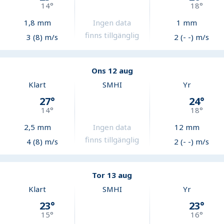
14
°
18
°
1,8
mm
Ingen data
1
mm
finns tillgänglig
3 (8) m/s
2 (- -) m/s
Ons 12 aug
Klart
SMHI
Yr
27
°
24
°
14
°
18
°
2,5
mm
Ingen data
12
mm
finns tillgänglig
4 (8) m/s
2 (- -) m/s
Tor 13 aug
Klart
SMHI
Yr
23
°
23
°
15
°
16
°