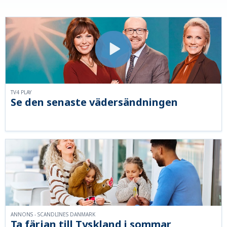
TV4 PLAY
Se den senaste vädersändningen
ANNONS - SCANDLINES DANMARK
Ta färjan till Tyskland i sommar