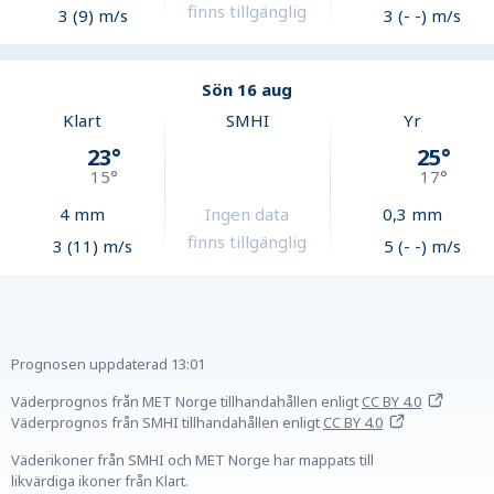
finns tillgänglig
3 (9) m/s
3 (- -) m/s
Sön 16 aug
Klart
SMHI
Yr
23
°
25
°
15
°
17
°
4
mm
Ingen data
0,3
mm
finns tillgänglig
3 (11) m/s
5 (- -) m/s
Prognosen uppdaterad
13:01
Väderprognos från MET Norge tillhandahållen
enligt
CC BY 4.0
Väderprognos från SMHI tillhandahållen
enligt
CC BY 4.0
Väderikoner från SMHI och MET Norge har mappats till
likvärdiga ikoner från Klart.