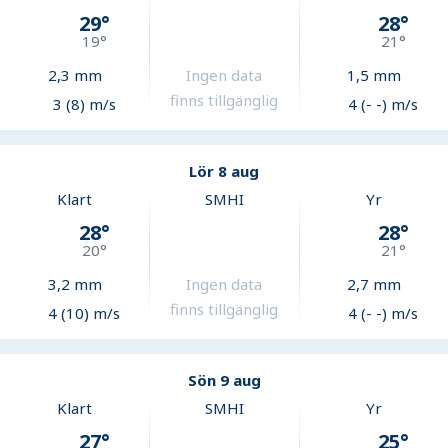
29
°
28
°
19
°
21
°
2,3
mm
Ingen data
1,5
mm
finns tillgänglig
3 (8) m/s
4 (- -) m/s
Lör 8 aug
Klart
SMHI
Yr
28
°
28
°
20
°
21
°
3,2
mm
Ingen data
2,7
mm
finns tillgänglig
4 (10) m/s
4 (- -) m/s
Sön 9 aug
Klart
SMHI
Yr
27
°
25
°