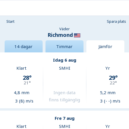
Start
Spara plats
Väder
Richmond
14 dagar
Timmar
Jämför
Idag 6 aug
Klart
SMHI
Yr
28
°
29
°
21
°
22
°
4,8
mm
Ingen data
5,2
mm
finns tillgänglig
3 (8) m/s
3 (- -) m/s
Fre 7 aug
Klart
SMHI
Yr