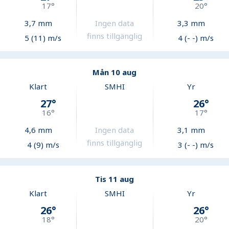
17
°
20
°
3,7
mm
Ingen data
3,3
mm
finns tillgänglig
5 (11) m/s
4 (- -) m/s
Mån 10 aug
Klart
SMHI
Yr
27
°
26
°
16
°
17
°
4,6
mm
Ingen data
3,1
mm
finns tillgänglig
4 (9) m/s
3 (- -) m/s
Tis 11 aug
Klart
SMHI
Yr
26
°
26
°
18
°
20
°