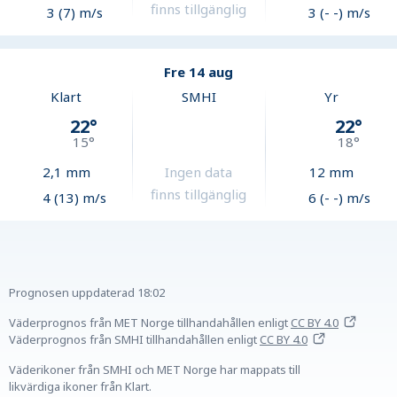
finns tillgänglig
3 (7) m/s
3 (- -) m/s
Fre 14 aug
Klart
SMHI
Yr
22
°
22
°
15
°
18
°
2,1
mm
Ingen data
12
mm
finns tillgänglig
4 (13) m/s
6 (- -) m/s
Prognosen uppdaterad
18:02
Väderprognos från MET Norge tillhandahållen
enligt
CC BY 4.0
Väderprognos från SMHI tillhandahållen
enligt
CC BY 4.0
Väderikoner från SMHI och MET Norge har mappats till
likvärdiga ikoner från Klart.