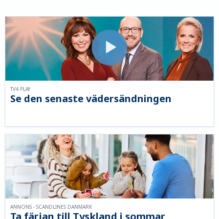
TV4 PLAY
Se den senaste vädersändningen
ANNONS - SCANDLINES DANMARK
Ta färjan till Tyskland i sommar