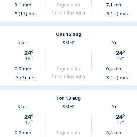
3,1
mm
Ingen data
7,1
mm
finns tillgänglig
5 (11) m/s
5 (- -) m/s
Ons 12 aug
Klart
SMHI
Yr
24
°
24
°
18
°
18
°
0,9
mm
Ingen data
0,4
mm
finns tillgänglig
3 (7) m/s
3 (- -) m/s
Tor 13 aug
Klart
SMHI
Yr
24
°
24
°
17
°
17
°
0,2
mm
Ingen data
5,4
mm