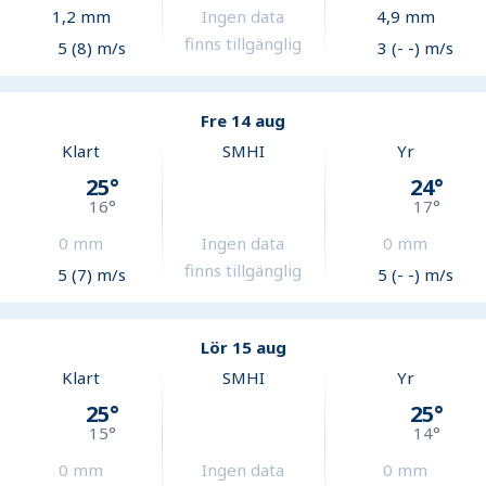
1,2
mm
Ingen data
4,9
mm
finns tillgänglig
5 (8) m/s
3 (- -) m/s
Fre 14 aug
Klart
SMHI
Yr
25
°
24
°
16
°
17
°
0
mm
Ingen data
0
mm
finns tillgänglig
5 (7) m/s
5 (- -) m/s
Lör 15 aug
Klart
SMHI
Yr
25
°
25
°
15
°
14
°
0
mm
Ingen data
0
mm