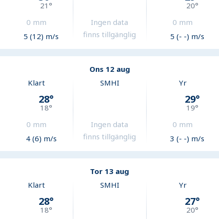
21
°
20
°
0
mm
Ingen data
0
mm
finns tillgänglig
5 (12) m/s
5 (- -) m/s
Ons 12 aug
Klart
SMHI
Yr
28
°
29
°
18
°
19
°
0
mm
Ingen data
0
mm
finns tillgänglig
4 (6) m/s
3 (- -) m/s
Tor 13 aug
Klart
SMHI
Yr
28
°
27
°
18
°
20
°