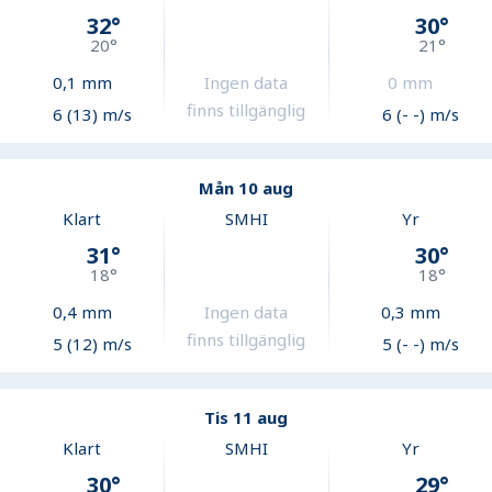
32
°
30
°
20
°
21
°
0,1
mm
Ingen data
0
mm
finns tillgänglig
6 (13) m/s
6 (- -) m/s
Mån 10 aug
Klart
SMHI
Yr
31
°
30
°
18
°
18
°
0,4
mm
Ingen data
0,3
mm
finns tillgänglig
5 (12) m/s
5 (- -) m/s
Tis 11 aug
Klart
SMHI
Yr
30
°
29
°