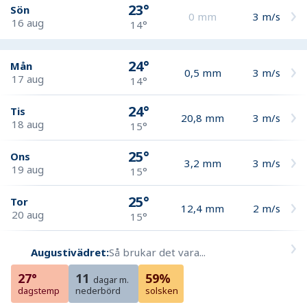
23°
Sön
0
mm
3
m/s
16 aug
14°
24°
Mån
0,5
mm
3
m/s
17 aug
14°
24°
Tis
20,8
mm
3
m/s
18 aug
15°
25°
Ons
3,2
mm
3
m/s
19 aug
15°
25°
Tor
12,4
mm
2
m/s
20 aug
15°
Augustivädret:
Så brukar det vara...
27°
11
59%
dagar m.
dagstemp
nederbörd
solsken