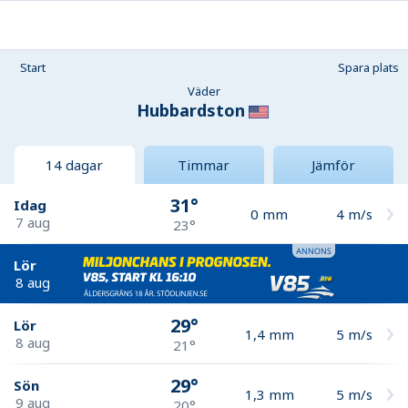
Start
Spara plats
Väder
Hubbardston
14 dagar
Timmar
Jämför
31°
Idag
0
mm
4
m/s
7 aug
23°
Lör
8 aug
29°
Lör
1,4
mm
5
m/s
8 aug
21°
29°
Sön
1,3
mm
5
m/s
9 aug
20°