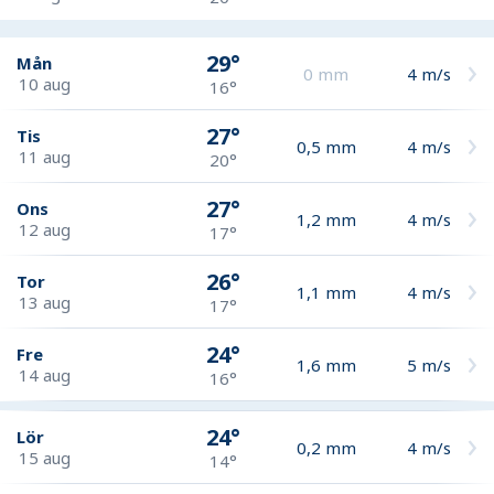
29°
Mån
0
mm
4
m/s
10 aug
16°
27°
Tis
0,5
mm
4
m/s
11 aug
20°
27°
Ons
1,2
mm
4
m/s
12 aug
17°
26°
Tor
1,1
mm
4
m/s
13 aug
17°
24°
Fre
1,6
mm
5
m/s
14 aug
16°
24°
Lör
0,2
mm
4
m/s
15 aug
14°