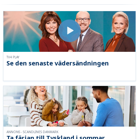
TV4 PLAY
Se den senaste vädersändningen
ANNONS - SCANDLINES DANMARK
Ta färjan till Tyskland i sommar