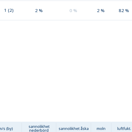
1
(
2
)
2
%
0
%
2
%
82
%
sannolikhet
m/s (by)
sannolikhet åska
moln
luftfukt.
nederbörd