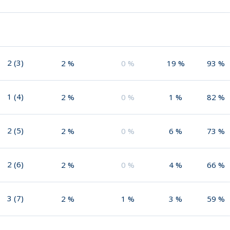
2
(
3
)
2
%
0
%
19
%
93
%
1
(
4
)
2
%
0
%
1
%
82
%
2
(
5
)
2
%
0
%
6
%
73
%
2
(
6
)
2
%
0
%
4
%
66
%
3
(
7
)
2
%
1
%
3
%
59
%