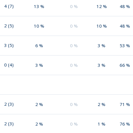
4
(
7
)
13
%
0
%
12
%
48
%
2
(
5
)
10
%
0
%
10
%
48
%
3
(
5
)
6
%
0
%
3
%
53
%
0
(
4
)
3
%
0
%
3
%
66
%
2
(
3
)
2
%
0
%
2
%
71
%
2
(
3
)
2
%
0
%
1
%
76
%