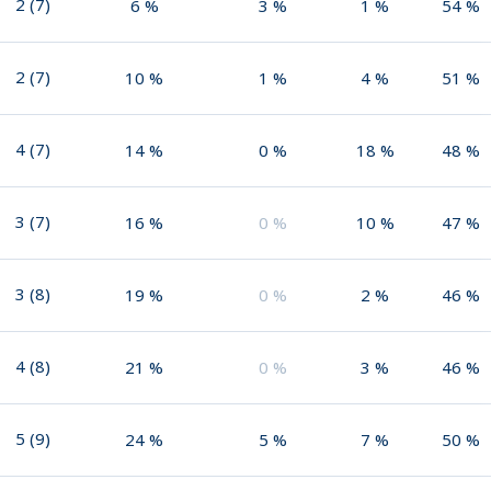
2
(
7
)
6
%
3
%
1
%
54
%
2
(
7
)
10
%
1
%
4
%
51
%
4
(
7
)
14
%
0
%
18
%
48
%
3
(
7
)
16
%
0
%
10
%
47
%
3
(
8
)
19
%
0
%
2
%
46
%
4
(
8
)
21
%
0
%
3
%
46
%
5
(
9
)
24
%
5
%
7
%
50
%