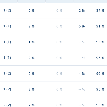
1
(
2
)
2
%
0
%
2
%
87
%
1
(
1
)
2
%
0
%
6
%
91
%
1
(
1
)
1
%
0
%
--
%
93
%
1
(
1
)
2
%
0
%
--
%
95
%
1
(
2
)
2
%
0
%
4
%
96
%
1
(
2
)
2
%
0
%
--
%
95
%
2
(
2
)
2
%
0
%
--
%
95
%