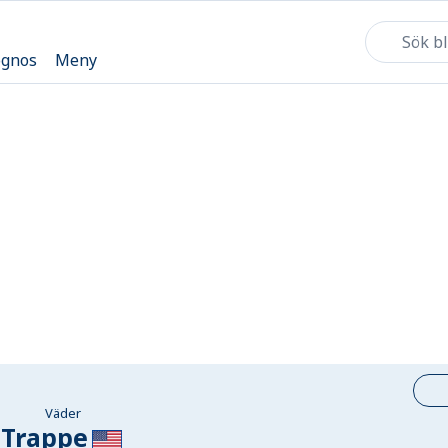
ognos
Meny
Väder
Trappe