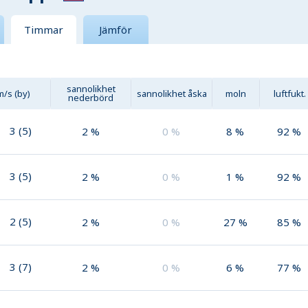
Timmar
Jämför
sannolikhet
m/s (by)
sannolikhet åska
moln
luftfukt.
nederbörd
3
(
5
)
2
%
0
%
8
%
92
%
3
(
5
)
2
%
0
%
1
%
92
%
2
(
5
)
2
%
0
%
27
%
85
%
3
(
7
)
2
%
0
%
6
%
77
%