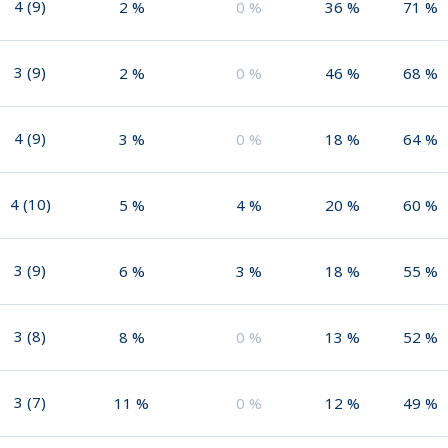
4
(
9
)
2
%
0
%
36
%
71
%
3
(
9
)
2
%
0
%
46
%
68
%
4
(
9
)
3
%
0
%
18
%
64
%
4
(
10
)
5
%
4
%
20
%
60
%
3
(
9
)
6
%
3
%
18
%
55
%
3
(
8
)
8
%
0
%
13
%
52
%
3
(
7
)
11
%
0
%
12
%
49
%