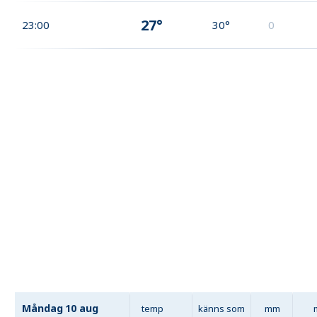
27°
23:00
30°
0
Måndag
10 aug
temp
känns som
mm