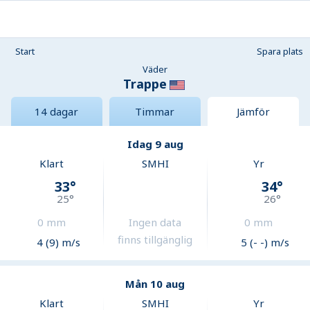
Start
Spara plats
Väder
Trappe
14 dagar
Timmar
Jämför
Idag 9 aug
Klart
SMHI
Yr
33
°
34
°
25
°
26
°
0
mm
Ingen data
0
mm
finns tillgänglig
4 (9) m/s
5 (- -) m/s
Mån 10 aug
Klart
SMHI
Yr