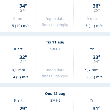
34
°
36
°
24
°
26
°
0
mm
Ingen data
0
mm
finns tillgänglig
5 (10) m/s
5 (- -) m/s
Tis 11 aug
Klart
SMHI
Yr
32
°
33
°
24
°
24
°
8,1
mm
Ingen data
9,7
mm
finns tillgänglig
4 (9) m/s
5 (- -) m/s
Ons 12 aug
Klart
SMHI
Yr
29
°
31
°