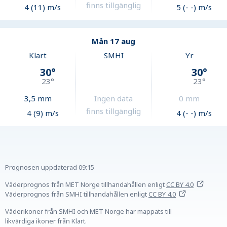
finns tillgänglig
4 (11) m/s
5 (- -) m/s
Mån 17 aug
Klart
SMHI
Yr
30
°
30
°
23
°
23
°
3,5
mm
Ingen data
0
mm
finns tillgänglig
4 (9) m/s
4 (- -) m/s
Prognosen uppdaterad
09:15
Väderprognos från MET Norge tillhandahållen
enligt
CC BY 4.0
Väderprognos från SMHI tillhandahållen
enligt
CC BY 4.0
Väderikoner från SMHI och MET Norge har mappats till
likvärdiga ikoner från Klart.