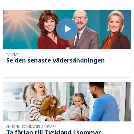
TV4 PLAY
Se den senaste vädersändningen
ANNONS - SCANDLINES DANMARK
Ta färjan till Tyskland i sommar