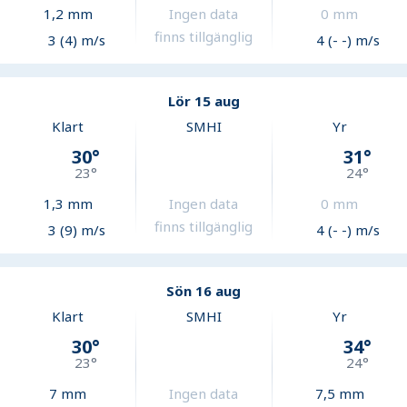
1,2
mm
Ingen data
0
mm
finns tillgänglig
3 (4) m/s
4 (- -) m/s
Lör 15 aug
Klart
SMHI
Yr
30
°
31
°
23
°
24
°
1,3
mm
Ingen data
0
mm
finns tillgänglig
3 (9) m/s
4 (- -) m/s
Sön 16 aug
Klart
SMHI
Yr
30
°
34
°
23
°
24
°
7
mm
Ingen data
7,5
mm