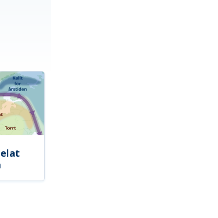
elat
a