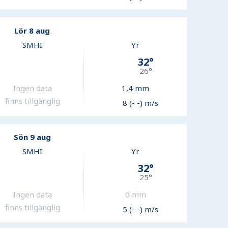
Lör 8 aug
SMHI
Yr
32
°
26
°
Ingen data
1,4
mm
finns tillgänglig
8 (- -) m/s
Sön 9 aug
SMHI
Yr
32
°
25
°
Ingen data
0
mm
finns tillgänglig
5 (- -) m/s