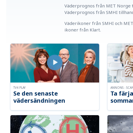
Väderprognos från MET Norge ti
Väderprognos från SMHI tillhan
Väderikoner från SMHI och MET 
ikoner från Klart.
TV4 PLAY
ANNONS - SCA
Se den senaste
Ta färja
vädersändningen
somma