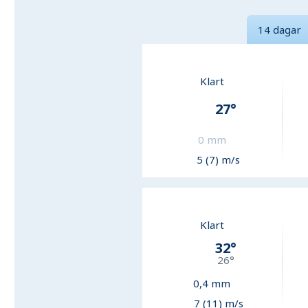
14 dagar
Klart
27
°
0
mm
5 (7) m/s
Klart
32
°
26
°
0,4
mm
7 (11) m/s