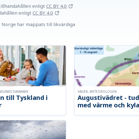
llhandahållen
enligt
CC BY 4.0
dahållen
enligt
CC BY 4.0
Norge har mappats till likvärdiga
NDLINES DANMARK
VÄDER, METEOROLOGEN
n till Tyskland i
Augustivädret - tud
r
med värme och kyl