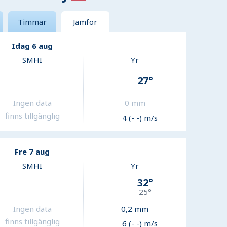
Timmar
Jämför
Idag 6 aug
SMHI
Yr
27
°
Ingen data
0
mm
finns tillgänglig
4 (- -) m/s
Fre 7 aug
SMHI
Yr
32
°
25
°
Ingen data
0,2
mm
finns tillgänglig
6 (- -) m/s