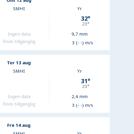
Ons 12 aug
SMHI
Yr
32
°
23
°
Ingen data
9,7
mm
finns tillgänglig
3 (- -) m/s
Tor 13 aug
SMHI
Yr
31
°
23
°
Ingen data
2,4
mm
finns tillgänglig
3 (- -) m/s
Fre 14 aug
SMHI
Yr