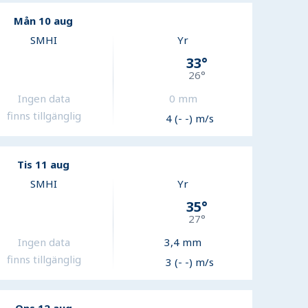
Mån 10 aug
SMHI
Yr
33
°
26
°
Ingen data
0
mm
finns tillgänglig
4 (- -) m/s
Tis 11 aug
SMHI
Yr
35
°
27
°
Ingen data
3,4
mm
finns tillgänglig
3 (- -) m/s