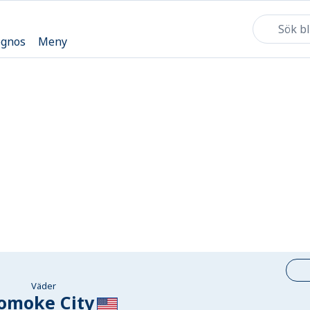
ognos
Meny
Väder
omoke City