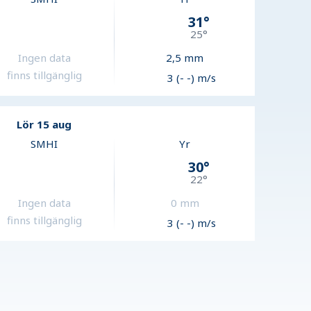
31
°
25
°
Ingen data
2,5
mm
finns tillgänglig
3 (- -) m/s
Lör 15 aug
SMHI
Yr
30
°
22
°
Ingen data
0
mm
finns tillgänglig
3 (- -) m/s