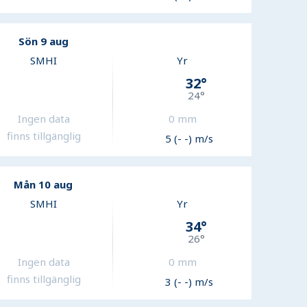
Sön 9 aug
SMHI
Yr
32
°
24
°
Ingen data
0
mm
finns tillgänglig
5 (- -) m/s
Mån 10 aug
SMHI
Yr
34
°
26
°
Ingen data
0
mm
finns tillgänglig
3 (- -) m/s