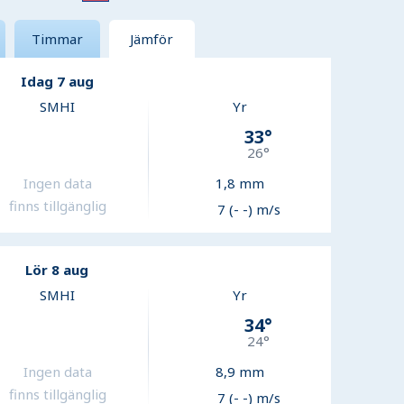
Timmar
Jämför
Idag 7 aug
SMHI
Yr
33
°
26
°
Ingen data
1,8
mm
finns tillgänglig
7 (- -) m/s
Lör 8 aug
SMHI
Yr
34
°
24
°
Ingen data
8,9
mm
finns tillgänglig
7 (- -) m/s