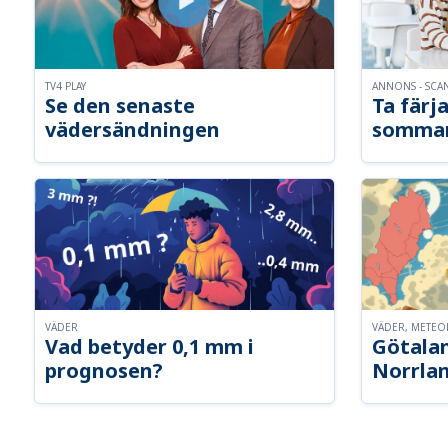
TV4 PLAY
ANNONS - SCA
Se den senaste
Ta färja
vädersändningen
somma
VÄDER
VÄDER, METE
Vad betyder 0,1 mm i
Götalan
prognosen?
Norrla