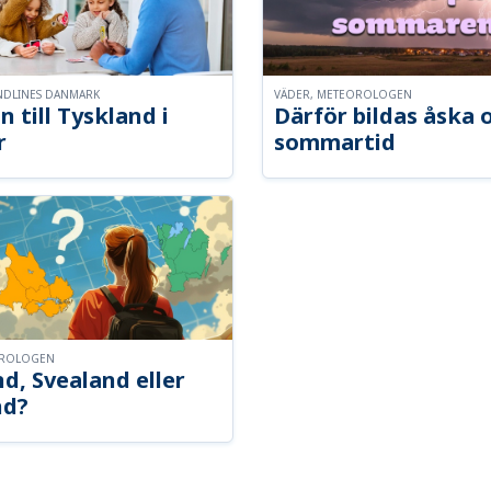
NDLINES DANMARK
VÄDER, METEOROLOGEN
n till Tyskland i
Därför bildas åska 
r
sommartid
OROLOGEN
d, Svealand eller
nd?