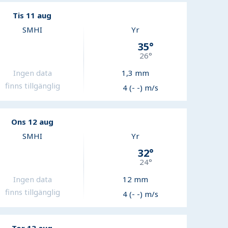
Tis 11 aug
SMHI
Yr
35
°
26
°
Ingen data
1,3
mm
finns tillgänglig
4 (- -) m/s
Ons 12 aug
SMHI
Yr
32
°
24
°
Ingen data
12
mm
finns tillgänglig
4 (- -) m/s