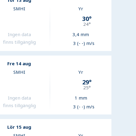
Tor 13 aug
SMHI
Yr
30
°
24
°
Ingen data
3,4
mm
finns tillgänglig
3 (- -) m/s
Fre 14 aug
SMHI
Yr
29
°
25
°
Ingen data
1
mm
finns tillgänglig
3 (- -) m/s
Lör 15 aug
SMHI
Yr