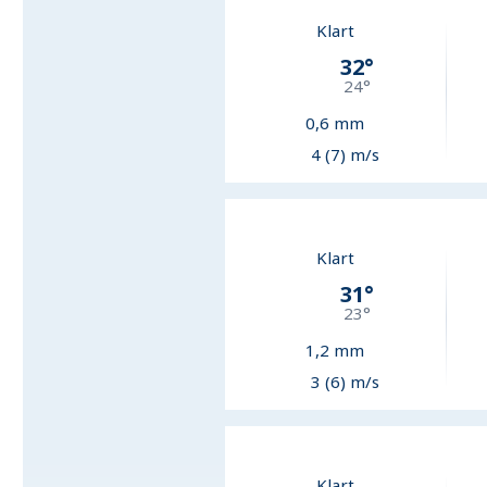
Klart
32
°
24
°
0,6
mm
4 (7) m/s
Klart
31
°
23
°
1,2
mm
3 (6) m/s
Klart