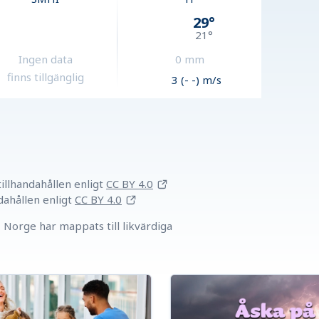
29
°
21
°
Ingen data
0
mm
finns tillgänglig
3 (- -) m/s
llhandahållen
enligt
CC BY 4.0
dahållen
enligt
CC BY 4.0
Norge har mappats till likvärdiga