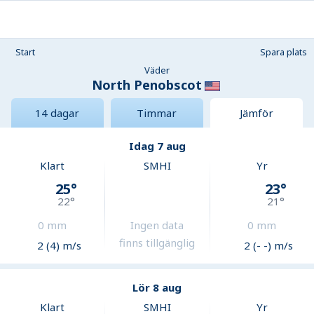
Start
Spara plats
Väder
North Penobscot
14 dagar
Timmar
Jämför
Idag 7 aug
Klart
SMHI
Yr
25
°
23
°
22
°
21
°
0
mm
Ingen data
0
mm
finns tillgänglig
2 (4) m/s
2 (- -) m/s
Lör 8 aug
Klart
SMHI
Yr