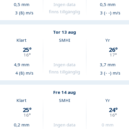
0,5
mm
Ingen data
0,5
mm
finns tillgänglig
3 (8) m/s
3 (- -) m/s
Tor 13 aug
Klart
SMHI
Yr
25
°
26
°
16
°
17
°
4,9
mm
Ingen data
3,7
mm
finns tillgänglig
4 (8) m/s
3 (- -) m/s
Fre 14 aug
Klart
SMHI
Yr
25
°
24
°
16
°
16
°
0,2
mm
Ingen data
0
mm