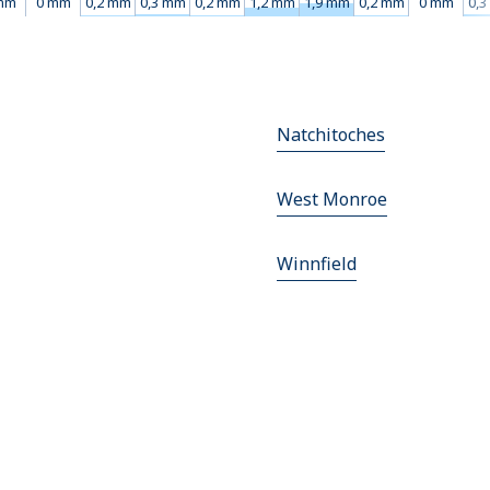
mm
0 mm
0,2 mm
0,3 mm
0,2 mm
1,2 mm
1,9 mm
0,2 mm
0 mm
0,
Natchitoches
West Monroe
Winnfield