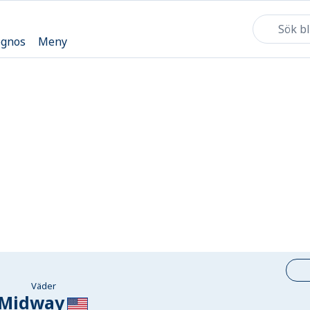
ognos
Meny
Väder
Midway