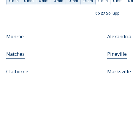
0 mm
0 mm
0 mm
0 mm
0 mm
0 mm
0 mm
0 mm
0 
06:27
Sol upp
Monroe
Alexandria
Natchez
Pineville
Claiborne
Marksville