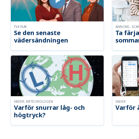
TV4 PLAY
ANNONS - SCA
Se den senaste
Ta färja
vädersändningen
somma
VÄDER, METEOROLOGEN
VÄDER
Varför snurrar låg- och
Varför 
högtryck?