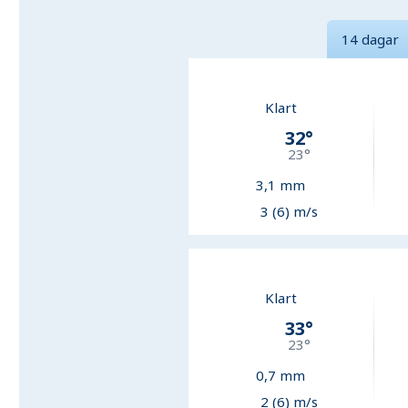
14 dagar
Klart
32
°
23
°
3,1
mm
3 (6) m/s
Klart
33
°
23
°
0,7
mm
2 (6) m/s