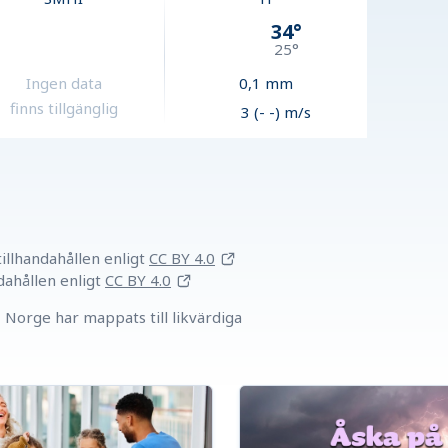
34
°
25
°
Ingen data
0,1
mm
finns tillgänglig
3 (- -) m/s
llhandahållen
enligt
CC BY 4.0
dahållen
enligt
CC BY 4.0
Norge har mappats till likvärdiga