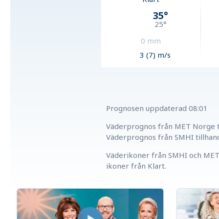
35
°
25
°
0
mm
3 (7) m/s
Prognosen uppdaterad
08:01
Väderprognos från MET Norge ti
Väderprognos från SMHI tillhan
Väderikoner från SMHI och MET 
ikoner från Klart.