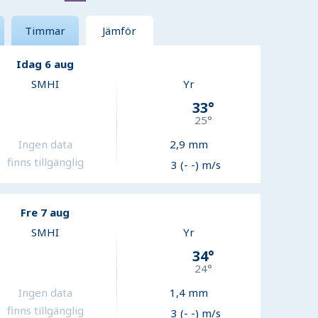
Timmar
Jämför
Idag 6 aug
SMHI
Yr
33
°
25
°
Ingen data
2,9
mm
finns tillgänglig
3 (- -) m/s
Fre 7 aug
SMHI
Yr
34
°
24
°
Ingen data
1,4
mm
finns tillgänglig
3 (- -) m/s