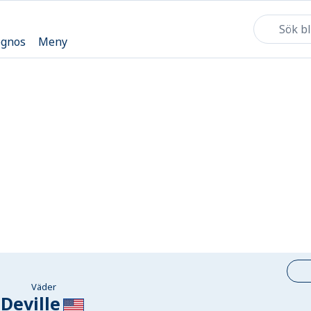
ognos
Meny
Väder
Deville