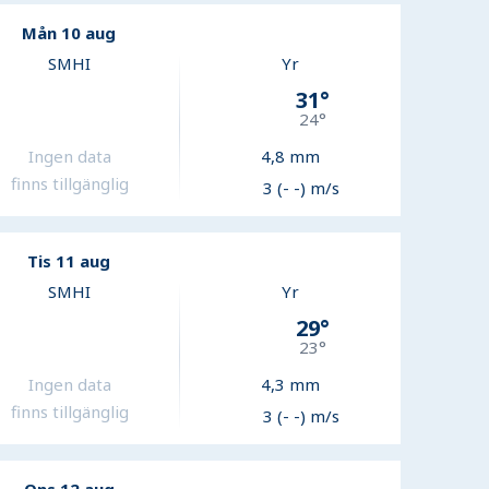
Mån 10 aug
SMHI
Yr
31
°
24
°
Ingen data
4,8
mm
finns tillgänglig
3 (- -) m/s
Tis 11 aug
SMHI
Yr
29
°
23
°
Ingen data
4,3
mm
finns tillgänglig
3 (- -) m/s