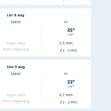
Lör 8 aug
SMHI
Yr
35
°
24
°
Ingen data
3,5
mm
finns tillgänglig
2 (- -) m/s
Sön 9 aug
SMHI
Yr
33
°
24
°
Ingen data
0,7
mm
finns tillgänglig
2 (- -) m/s