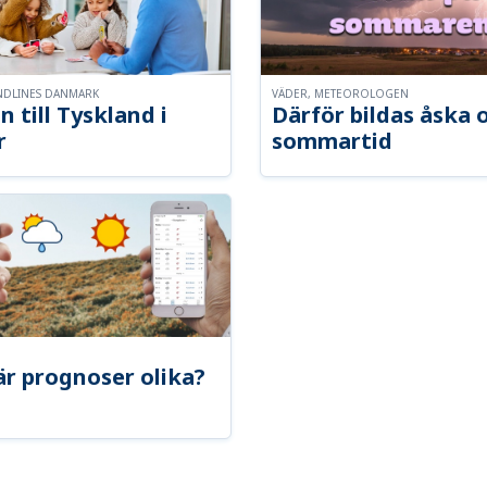
NDLINES DANMARK
VÄDER, METEOROLOGEN
n till Tyskland i
Därför bildas åska 
r
sommartid
är prognoser olika?