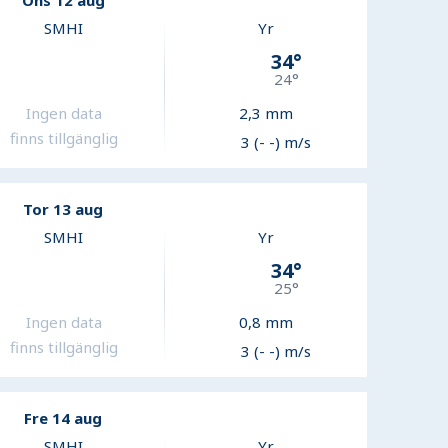
Ons 12 aug
SMHI
Yr
34
°
24
°
Ingen data
2,3
mm
finns tillgänglig
3 (- -) m/s
Tor 13 aug
SMHI
Yr
34
°
25
°
Ingen data
0,8
mm
finns tillgänglig
3 (- -) m/s
Fre 14 aug
SMHI
Yr