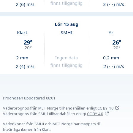
finns tillgänglig
2 (6) m/s
3 (- -) m/s
Lör 15 aug
Klart
SMHI
Yr
29
°
26
°
20
°
20
°
2
mm
Ingen data
0,2
mm
finns tillgänglig
2 (4) m/s
2 (- -) m/s
Prognosen uppdaterad
08:01
Väderprognos från MET Norge tillhandahållen
enligt
CC BY 4.0
Väderprognos från SMHI tillhandahållen
enligt
CC BY 4.0
Väderikoner från SMHI och MET Norge har mappats till
likvärdiga ikoner från Klart.