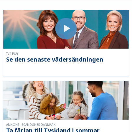
TV4 PLAY
Se den senaste vädersändningen
ANNONS - SCANDLINES DANMARK
Ta färjan till Tyskland i sommar