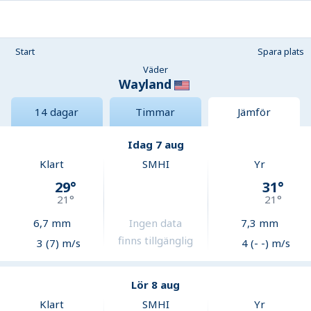
Start
Spara plats
Väder
Wayland
14 dagar
Timmar
Jämför
Idag 7 aug
Klart
SMHI
Yr
29
°
31
°
21
°
21
°
6,7
mm
Ingen data
7,3
mm
finns tillgänglig
3 (7) m/s
4 (- -) m/s
Lör 8 aug
Klart
SMHI
Yr