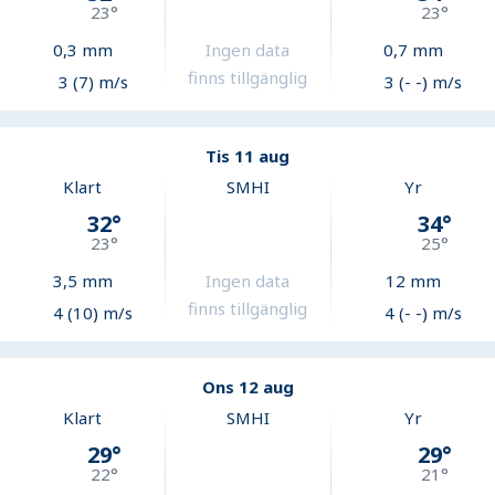
23
°
23
°
0,3
mm
Ingen data
0,7
mm
finns tillgänglig
3 (7) m/s
3 (- -) m/s
Tis 11 aug
Klart
SMHI
Yr
32
°
34
°
23
°
25
°
3,5
mm
Ingen data
12
mm
finns tillgänglig
4 (10) m/s
4 (- -) m/s
Ons 12 aug
Klart
SMHI
Yr
29
°
29
°
22
°
21
°