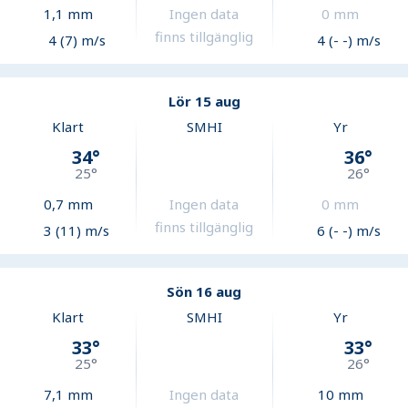
1,1
mm
Ingen data
0
mm
finns tillgänglig
4 (7) m/s
4 (- -) m/s
Lör 15 aug
Klart
SMHI
Yr
34
°
36
°
25
°
26
°
0,7
mm
Ingen data
0
mm
finns tillgänglig
3 (11) m/s
6 (- -) m/s
Sön 16 aug
Klart
SMHI
Yr
33
°
33
°
25
°
26
°
7,1
mm
Ingen data
10
mm