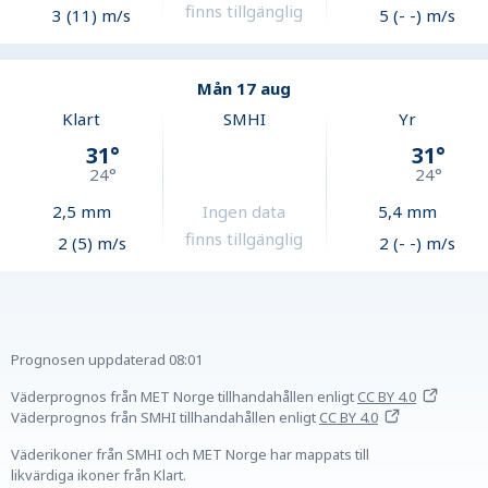
finns tillgänglig
3 (11) m/s
5 (- -) m/s
Mån 17 aug
Klart
SMHI
Yr
31
°
31
°
24
°
24
°
2,5
mm
Ingen data
5,4
mm
finns tillgänglig
2 (5) m/s
2 (- -) m/s
Prognosen uppdaterad
08:01
Väderprognos från MET Norge tillhandahållen
enligt
CC BY 4.0
Väderprognos från SMHI tillhandahållen
enligt
CC BY 4.0
Väderikoner från SMHI och MET Norge har mappats till
likvärdiga ikoner från Klart.