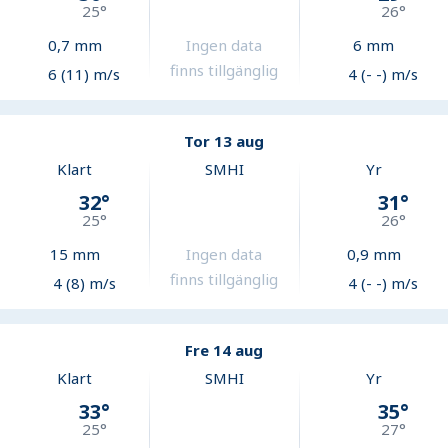
25
°
26
°
0,7
mm
Ingen data
6
mm
finns tillgänglig
6 (11) m/s
4 (- -) m/s
Tor 13 aug
Klart
SMHI
Yr
32
°
31
°
25
°
26
°
15
mm
Ingen data
0,9
mm
finns tillgänglig
4 (8) m/s
4 (- -) m/s
Fre 14 aug
Klart
SMHI
Yr
33
°
35
°
25
°
27
°