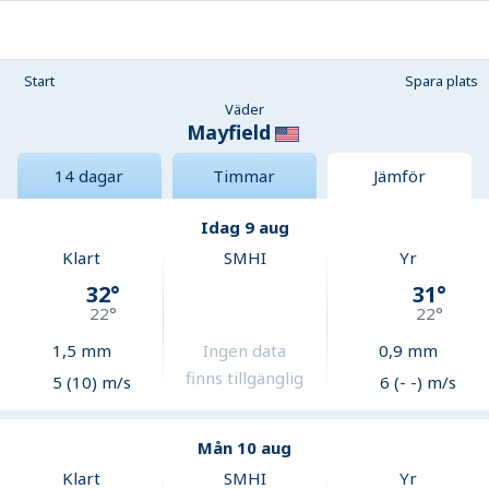
Start
Spara plats
Väder
Mayfield
14 dagar
Timmar
Jämför
Idag 9 aug
Klart
SMHI
Yr
32
°
31
°
22
°
22
°
1,5
mm
Ingen data
0,9
mm
finns tillgänglig
5 (10) m/s
6 (- -) m/s
Mån 10 aug
Klart
SMHI
Yr