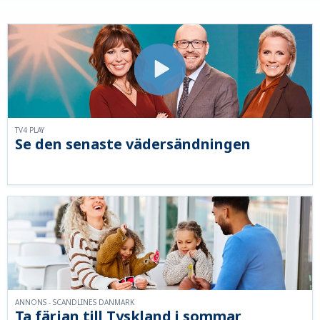
TV4 PLAY
Se den senaste vädersändningen
ANNONS - SCANDLINES DANMARK
Ta färjan till Tyskland i sommar