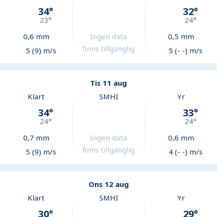
34
°
32
°
23
°
24
°
0,6
mm
Ingen data
0,5
mm
finns tillgänglig
5 (9) m/s
5 (- -) m/s
Tis 11 aug
Klart
SMHI
Yr
34
°
33
°
24
°
24
°
0,7
mm
Ingen data
0,6
mm
finns tillgänglig
5 (9) m/s
4 (- -) m/s
Ons 12 aug
Klart
SMHI
Yr
30
°
29
°