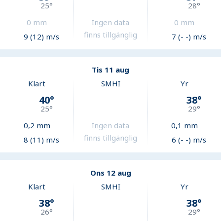
25
°
28
°
0
mm
Ingen data
0
mm
finns tillgänglig
9 (12) m/s
7 (- -) m/s
Tis 11 aug
Klart
SMHI
Yr
40
°
38
°
25
°
29
°
0,2
mm
Ingen data
0,1
mm
finns tillgänglig
8 (11) m/s
6 (- -) m/s
Ons 12 aug
Klart
SMHI
Yr
38
°
38
°
26
°
29
°