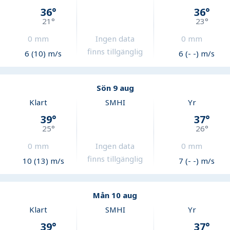
36
°
36
°
21
°
23
°
0
mm
Ingen data
0
mm
finns tillgänglig
6 (10) m/s
6 (- -) m/s
Sön 9 aug
Klart
SMHI
Yr
39
°
37
°
25
°
26
°
0
mm
Ingen data
0
mm
finns tillgänglig
10 (13) m/s
7 (- -) m/s
Mån 10 aug
Klart
SMHI
Yr
39
°
37
°