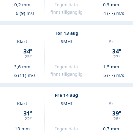
0,2
mm
Ingen data
0,3
mm
finns tillgänglig
6 (9) m/s
4 (- -) m/s
Tor 13 aug
Klart
SMHI
Yr
34
°
34
°
25
°
27
°
3,6
mm
Ingen data
1,5
mm
finns tillgänglig
6 (11) m/s
5 (- -) m/s
Fre 14 aug
Klart
SMHI
Yr
31
°
39
°
22
°
26
°
19
mm
Ingen data
0,7
mm