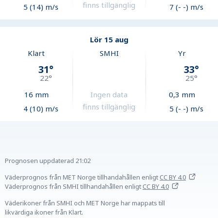
finns tillgänglig
5 (14) m/s
7 (- -) m/s
Lör 15 aug
Klart
SMHI
Yr
31
°
33
°
22
°
25
°
16
mm
Ingen data
0,3
mm
finns tillgänglig
4 (10) m/s
5 (- -) m/s
Prognosen uppdaterad
21:02
Väderprognos från MET Norge tillhandahållen
enligt
CC BY 4.0
Väderprognos från SMHI tillhandahållen
enligt
CC BY 4.0
Väderikoner från SMHI och MET Norge har mappats till
likvärdiga ikoner från Klart.