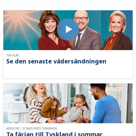
TV4 PLAY
Se den senaste vädersändningen
ANNONS - SCANDLINES DANMARK
Ta färjan till Tyskland i sommar