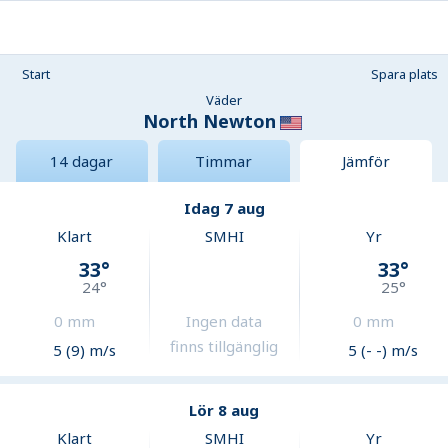
Start
Spara plats
Väder
North Newton
14 dagar
Timmar
Jämför
Idag 7 aug
Klart
SMHI
Yr
33
°
33
°
24
°
25
°
0
mm
Ingen data
0
mm
finns tillgänglig
5 (9) m/s
5 (- -) m/s
Lör 8 aug
Klart
SMHI
Yr