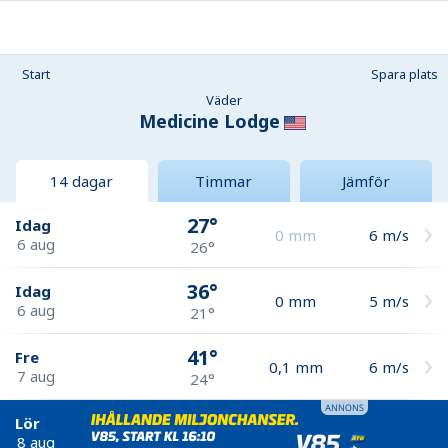
Start
Spara plats
Väder
Medicine Lodge
14 dagar
Timmar
Jämför
27°
Idag
0
mm
6
m/s
6 aug
26°
36°
Idag
0
mm
5
m/s
6 aug
21°
41°
Fre
0,1
mm
6
m/s
7 aug
24°
Lör
8 aug