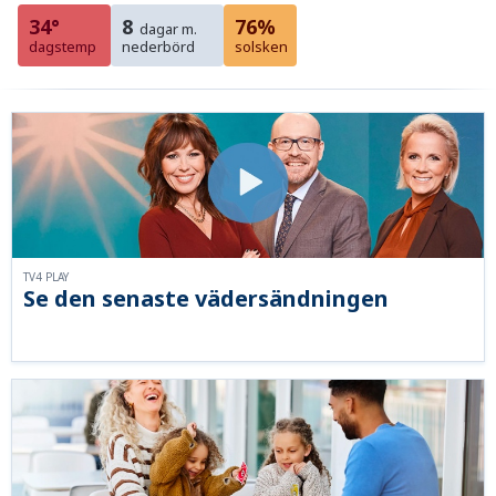
34°
8
76%
dagar m.
dagstemp
nederbörd
solsken
TV4 PLAY
Se den senaste vädersändningen