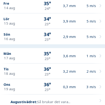
35°
Fre
3,7
mm
5
m/s
14 aug
24°
34°
Lör
3,9
mm
5
m/s
15 aug
23°
34°
Sön
2,9
mm
5
m/s
16 aug
23°
35°
Mån
3,6
mm
1
m/s
17 aug
23°
36°
Tis
3,2
mm
2
m/s
18 aug
23°
36°
Ons
0,3
mm
3
m/s
19 aug
23°
Augustivädret:
Så brukar det vara...