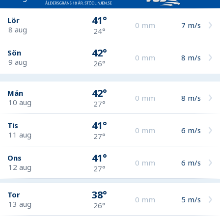
41°
Lör
0
mm
7
m/s
8 aug
24°
42°
Sön
0
mm
8
m/s
9 aug
26°
42°
Mån
0
mm
8
m/s
10 aug
27°
41°
Tis
0
mm
6
m/s
11 aug
27°
41°
Ons
0
mm
6
m/s
12 aug
27°
38°
Tor
0
mm
5
m/s
13 aug
26°