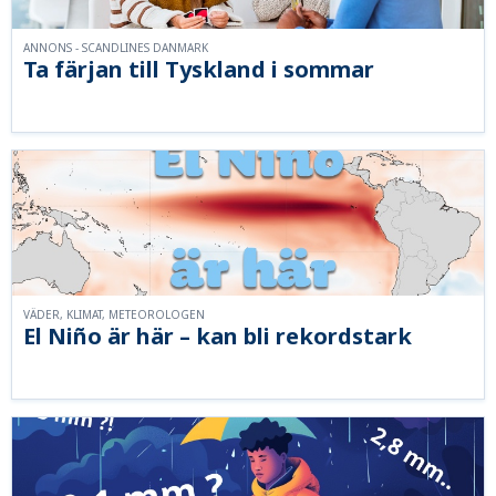
ANNONS - SCANDLINES DANMARK
Ta färjan till Tyskland i sommar
VÄDER, KLIMAT, METEOROLOGEN
El Niño är här – kan bli rekordstark