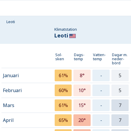
Leoti
Klimatstation
Leoti
Sol-
Dags-
Vatten-
Dagar m.
sken
temp
temp
neder­
börd
Januari
61%
8°
-
5
Februari
60%
10°
-
5
Mars
61%
15°
-
7
April
65%
20°
-
7