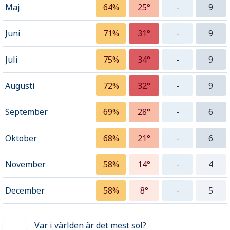
Maj
64%
25°
-
9
Juni
71%
31°
-
9
Juli
75%
34°
-
9
Augusti
72%
32°
-
9
September
69%
28°
-
6
Oktober
68%
21°
-
6
November
58%
14°
-
4
December
58%
8°
-
5
Var i världen är det mest sol?