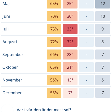
Maj
65%
25°
-
12
Juni
70%
30°
-
10
Juli
75%
33°
-
9
Augusti
72%
32°
-
8
September
66%
28°
-
7
Oktober
65%
21°
-
7
November
56%
13°
-
6
December
55%
7°
-
7
Var i världen är det mest sol?