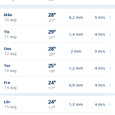
28°
Mån
6,2
mm
5
m/s
10 aug
21°
29°
Tis
1,4
mm
4
m/s
11 aug
21°
28°
Ons
2
mm
3
m/s
12 aug
20°
25°
Tor
1,2
mm
4
m/s
13 aug
19°
24°
Fre
0,9
mm
4
m/s
14 aug
17°
24°
Lör
1,3
mm
4
m/s
15 aug
17°