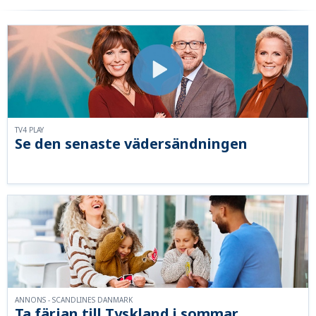
TV4 PLAY
Se den senaste vädersändningen
ANNONS - SCANDLINES DANMARK
Ta färjan till Tyskland i sommar