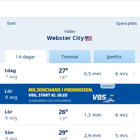
Start
Spara plats
Väder
Webster City
14 dagar
Timmar
Jämför
27°
Idag
0,5
mm
6
m/s
7 aug
18°
Lör
8 aug
26°
Lör
1,3
mm
6
m/s
8 aug
13°
29°
Sön
2,9
mm
5
m/s
9 aug
20°