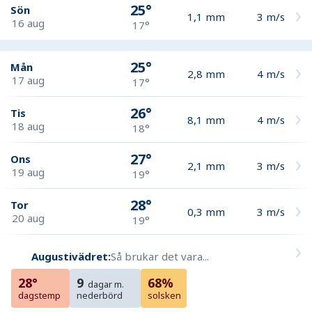
25°
Sön
1,1
mm
3
m/s
16 aug
17°
25°
Mån
2,8
mm
4
m/s
17 aug
17°
26°
Tis
8,1
mm
4
m/s
18 aug
18°
27°
Ons
2,1
mm
3
m/s
19 aug
19°
28°
Tor
0,3
mm
3
m/s
20 aug
19°
Augustivädret:
Så brukar det vara...
28°
9
68%
dagar m.
dagstemp
nederbörd
solsken