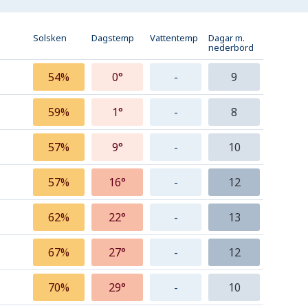
Solsken
Dagstemp
Vattentemp
Dagar m.
nederbörd
54%
0°
-
9
59%
1°
-
8
57%
9°
-
10
57%
16°
-
12
62%
22°
-
13
67%
27°
-
12
70%
29°
-
10