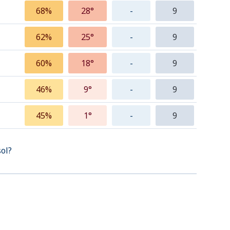
68%
28°
-
9
62%
25°
-
9
60%
18°
-
9
46%
9°
-
9
45%
1°
-
9
sol?