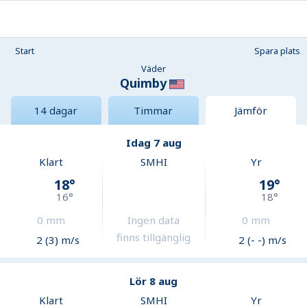
Start
Spara plats
Väder
Quimby
14 dagar
Timmar
Jämför
Idag 7 aug
Klart
SMHI
Yr
18
°
19
°
16
°
18
°
0
mm
Ingen data
0
mm
finns tillgänglig
2 (3) m/s
2 (- -) m/s
Lör 8 aug
Klart
SMHI
Yr