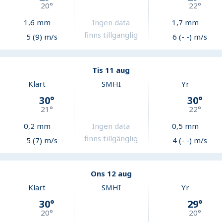
20
°
22
°
1,6
mm
Ingen data
1,7
mm
finns tillgänglig
5 (9) m/s
6 (- -) m/s
Tis 11 aug
Klart
SMHI
Yr
30
°
30
°
21
°
22
°
0,2
mm
Ingen data
0,5
mm
finns tillgänglig
5 (7) m/s
4 (- -) m/s
Ons 12 aug
Klart
SMHI
Yr
30
°
29
°
20
°
20
°