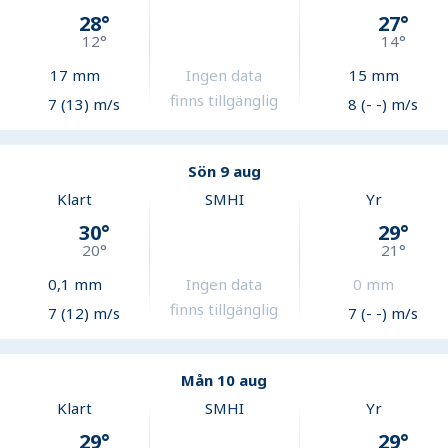
28
°
27
°
12
°
14
°
17
mm
Ingen data
15
mm
finns tillgänglig
7 (13) m/s
8 (- -) m/s
Sön 9 aug
Klart
SMHI
Yr
30
°
29
°
20
°
21
°
0,1
mm
Ingen data
0
mm
finns tillgänglig
7 (12) m/s
7 (- -) m/s
Mån 10 aug
Klart
SMHI
Yr
29
°
29
°