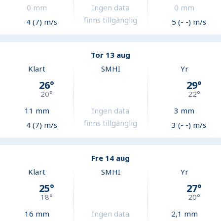
0
mm
Ingen data
0
mm
finns tillgänglig
4 (7) m/s
5 (- -) m/s
Tor 13 aug
Klart
SMHI
Yr
26
°
29
°
20
°
22
°
11
mm
Ingen data
3
mm
finns tillgänglig
4 (7) m/s
3 (- -) m/s
Fre 14 aug
Klart
SMHI
Yr
25
°
27
°
18
°
20
°
16
mm
Ingen data
2,1
mm