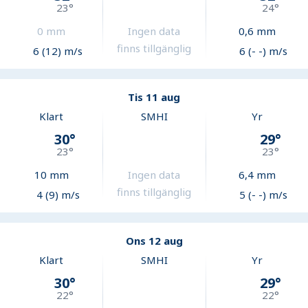
23
°
24
°
0
mm
Ingen data
0,6
mm
finns tillgänglig
6 (12) m/s
6 (- -) m/s
Tis 11 aug
Klart
SMHI
Yr
30
°
29
°
23
°
23
°
10
mm
Ingen data
6,4
mm
finns tillgänglig
4 (9) m/s
5 (- -) m/s
Ons 12 aug
Klart
SMHI
Yr
30
°
29
°
22
°
22
°