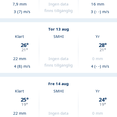
7,9
mm
Ingen data
16
mm
finns tillgänglig
3 (7) m/s
3 (- -) m/s
Tor 13 aug
Klart
SMHI
Yr
26
°
28
°
21
°
21
°
22
mm
Ingen data
0
mm
finns tillgänglig
4 (8) m/s
4 (- -) m/s
Fre 14 aug
Klart
SMHI
Yr
25
°
24
°
19
°
19
°
22
mm
Ingen data
0
mm