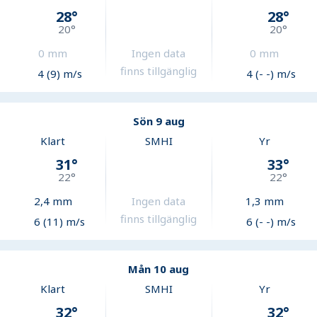
28
°
28
°
20
°
20
°
0
mm
Ingen data
0
mm
finns tillgänglig
4 (9) m/s
4 (- -) m/s
Sön 9 aug
Klart
SMHI
Yr
31
°
33
°
22
°
22
°
2,4
mm
Ingen data
1,3
mm
finns tillgänglig
6 (11) m/s
6 (- -) m/s
Mån 10 aug
Klart
SMHI
Yr
32
°
32
°