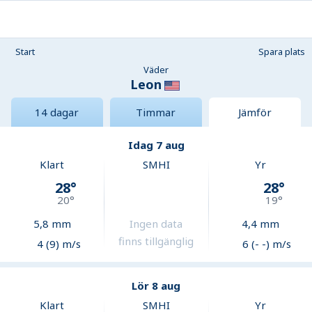
Start
Spara plats
Väder
Leon
14 dagar
Timmar
Jämför
Idag 7 aug
Klart
SMHI
Yr
28
°
28
°
20
°
19
°
5,8
mm
Ingen data
4,4
mm
finns tillgänglig
4 (9) m/s
6 (- -) m/s
Lör 8 aug
Klart
SMHI
Yr