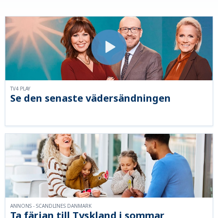
TV4 PLAY
Se den senaste vädersändningen
ANNONS - SCANDLINES DANMARK
Ta färjan till Tyskland i sommar