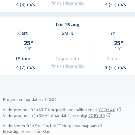
finns tillgänglig
4 (8) m/s
4 (- -) m/s
Lör 15 aug
Klart
SMHI
Yr
25
°
25
°
19
°
15
°
18
mm
Ingen data
0
mm
finns tillgänglig
4 (7) m/s
3 (- -) m/s
Prognosen uppdaterad
10:01
Väderprognos från MET Norge tillhandahållen
enligt
CC BY 4.0
Väderprognos från SMHI tillhandahållen
enligt
CC BY 4.0
Väderikoner från SMHI och MET Norge har mappats till
likvärdiga ikoner från Klart.