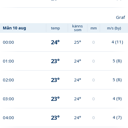
Graf
känns
Mån
10 aug
temp
mm
m/s (by)
som
24°
4
(
11
)
00:00
25°
0
23°
5
(
8
)
01:00
24°
0
23°
5
(
8
)
02:00
24°
0
23°
4
(
9
)
03:00
24°
0
23°
4
(
7
)
04:00
24°
0