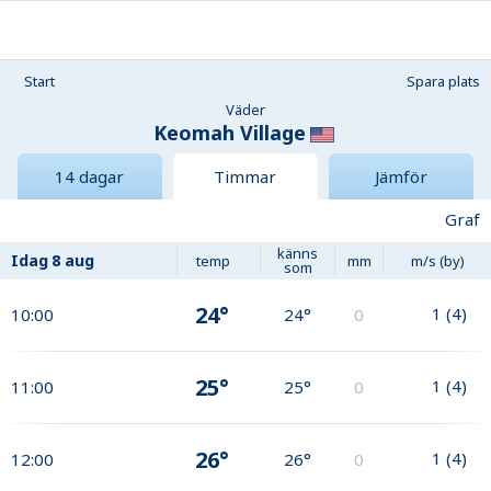
Start
Spara plats
Väder
Keomah Village
14 dagar
Timmar
Jämför
Graf
känns
Idag
8 aug
temp
mm
m/s (by)
som
24°
1
(
4
)
10:00
24°
0
25°
1
(
4
)
11:00
25°
0
26°
1
(
4
)
12:00
26°
0