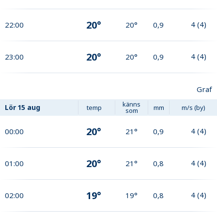
20°
4
(
4
)
22:00
20°
0,9
20°
4
(
4
)
23:00
20°
0,9
Graf
känns
Lör
15 aug
temp
mm
m/s (by)
som
20°
4
(
4
)
00:00
21°
0,9
20°
4
(
4
)
01:00
21°
0,8
19°
4
(
4
)
02:00
19°
0,8