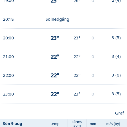
25°
19:00
26°
0
20:18
Solnedgång
23°
3
(
5
)
20:00
23°
0
22°
3
(
4
)
21:00
22°
0
22°
3
(
6
)
22:00
22°
0
22°
3
(
5
)
23:00
23°
0
Graf
känns
Sön
9 aug
temp
mm
m/s (by)
som