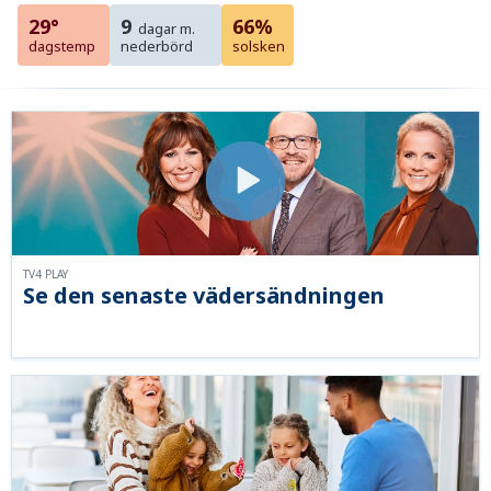
29°
9
66%
dagar m.
dagstemp
nederbörd
solsken
TV4 PLAY
Se den senaste vädersändningen