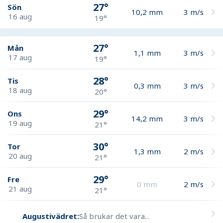
27°
Sön
10,2
mm
3
m/s
16 aug
19°
27°
Mån
1,1
mm
3
m/s
17 aug
19°
28°
Tis
0,3
mm
3
m/s
18 aug
20°
29°
Ons
14,2
mm
3
m/s
19 aug
21°
30°
Tor
1,3
mm
2
m/s
20 aug
21°
29°
Fre
0
mm
2
m/s
21 aug
21°
Augustivädret:
Så brukar det vara...