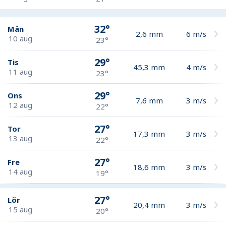
32°
Mån
2,6
mm
6
m/s
10 aug
23°
29°
Tis
45,3
mm
4
m/s
11 aug
23°
29°
Ons
7,6
mm
3
m/s
12 aug
22°
27°
Tor
17,3
mm
3
m/s
13 aug
22°
27°
Fre
18,6
mm
3
m/s
14 aug
19°
27°
Lör
20,4
mm
3
m/s
15 aug
20°