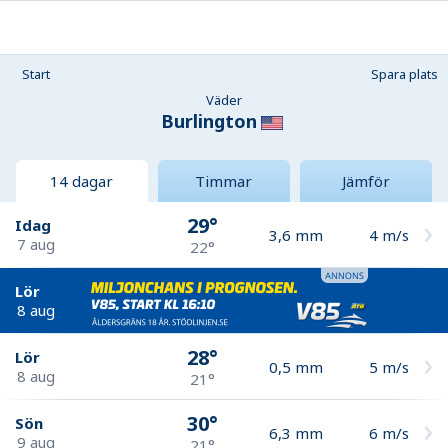
Start
Spara plats
Väder
Burlington
14 dagar
Timmar
Jämför
29°
Idag
3,6
mm
4
m/s
7 aug
22°
Lör
8 aug
28°
Lör
0,5
mm
5
m/s
8 aug
21°
30°
Sön
6,3
mm
6
m/s
9 aug
21°